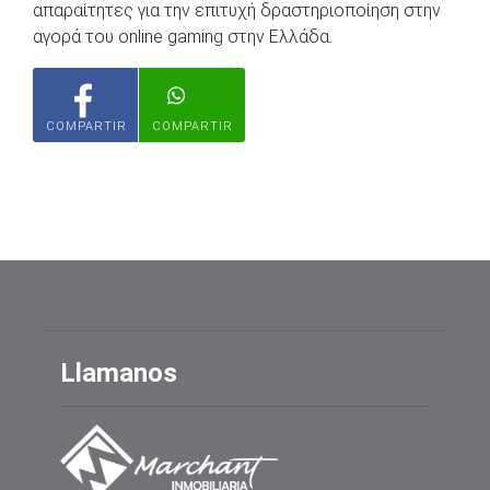
απαραίτητες για την επιτυχή δραστηριοποίηση στην
αγορά του online gaming στην Ελλάδα.
COMPARTIR
COMPARTIR
Llamanos