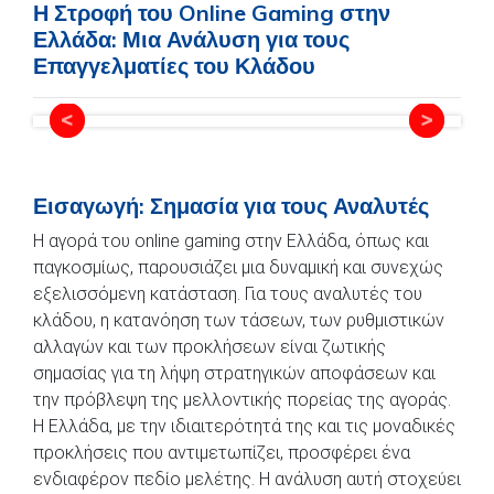
Η Στροφή του Online Gaming στην
Ελλάδα: Μια Ανάλυση για τους
Επαγγελματίες του Κλάδου
Εισαγωγή: Σημασία για τους Αναλυτές
Η αγορά του online gaming στην Ελλάδα, όπως και
παγκοσμίως, παρουσιάζει μια δυναμική και συνεχώς
εξελισσόμενη κατάσταση. Για τους αναλυτές του
κλάδου, η κατανόηση των τάσεων, των ρυθμιστικών
αλλαγών και των προκλήσεων είναι ζωτικής
σημασίας για τη λήψη στρατηγικών αποφάσεων και
την πρόβλεψη της μελλοντικής πορείας της αγοράς.
Η Ελλάδα, με την ιδιαιτερότητά της και τις μοναδικές
προκλήσεις που αντιμετωπίζει, προσφέρει ένα
ενδιαφέρον πεδίο μελέτης. Η ανάλυση αυτή στοχεύει