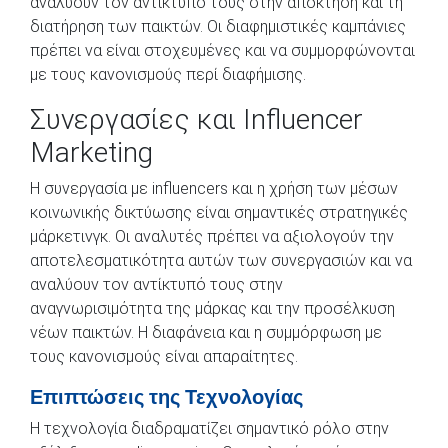
αναλύουν τον αντίκτυπό τους στην απόκτηση και τη
διατήρηση των παικτών. Οι διαφημιστικές καμπάνιες
πρέπει να είναι στοχευμένες και να συμμορφώνονται
με τους κανονισμούς περί διαφήμισης.
Συνεργασίες και Influencer
Marketing
Η συνεργασία με influencers και η χρήση των μέσων
κοινωνικής δικτύωσης είναι σημαντικές στρατηγικές
μάρκετινγκ. Οι αναλυτές πρέπει να αξιολογούν την
αποτελεσματικότητα αυτών των συνεργασιών και να
αναλύουν τον αντίκτυπό τους στην
αναγνωρισιμότητα της μάρκας και την προσέλκυση
νέων παικτών. Η διαφάνεια και η συμμόρφωση με
τους κανονισμούς είναι απαραίτητες.
Επιπτώσεις της Τεχνολογίας
Η τεχνολογία διαδραματίζει σημαντικό ρόλο στην