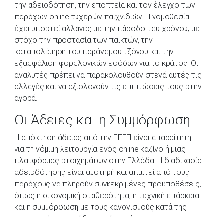
την αδειοδότηση, την εποπτεία και τον έλεγχο των
παρόχων online τυχερών παιχνιδιών. Η νομοθεσία
έχει υποστεί αλλαγές με την πάροδο του χρόνου, με
στόχο την προστασία των παικτών, την
καταπολέμηση του παράνομου τζόγου και την
εξασφάλιση φορολογικών εσόδων για το κράτος. Οι
αναλυτές πρέπει να παρακολουθούν στενά αυτές τις
αλλαγές και να αξιολογούν τις επιπτώσεις τους στην
αγορά.
Οι Άδειες και η Συμμόρφωση
Η απόκτηση άδειας από την ΕΕΕΠ είναι απαραίτητη
για τη νόμιμη λειτουργία ενός online καζίνο ή μιας
πλατφόρμας στοιχημάτων στην Ελλάδα. Η διαδικασία
αδειοδότησης είναι αυστηρή και απαιτεί από τους
παρόχους να πληρούν συγκεκριμένες προϋποθέσεις,
όπως η οικονομική σταθερότητα, η τεχνική επάρκεια
και η συμμόρφωση με τους κανονισμούς κατά της