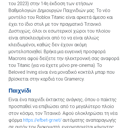
του 2023) στην 14η έκδοση των ετήσιων
Βαθμολογιών Δημιουργών Παιχνιδιών μας. Το νέο
μοντέλο του Roblox Titanic είναι αρκετά άμεσο και
έχει το ίδιο στυλ με τον πραγματικό Τιτανικό.
Δυστυχώς, όλοι οι εσωτερικοί χώροι του πλοίου
είναι αποκλεισμένοι από το να είναι αλλιώς
κλειδωμένοι, καθώς δεν έχουν ακόμη
μοντελοποιηθεί.
Βρήκα μια ευγενική προσφορά
Macrons αφού δείξετε την ηλεκτρονική σας αναφορά
του Titanic (για να έχετε μόνο pre-cinema). Το
Beloved Irving είναι ένα μοναδικό κοκτέιλ μπαρ που
βρίσκεται στην καρδιά του Gramercy.
Παιχνίδι
Είναι ένα παιχνίδι έκτακτης ανάγκης, όπου ο παίκτης
προσπαθεί να επιβιώσει από το μεγαλύτερο πλοίο
στον κόσμο, τον Τιτανικό. Αφού ολοκληρώσει τη νέα
φόρμα
https://efbet-gr.net/
αυτόματης αναπαραγωγής
σε αυτόν τον διακομιστή, ενεργοποιείται κάνοντας