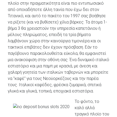
πλοίο στην πραγματικότητα είναι πιο εντυπωσιακό
από οποιαδήποτε άλλη ταινία που έχω δει στον
Τιτανικό, και αυτό το πακέτο του 1997 σας βοήθησε
να ρίξετε (και να βυθίσετε) χίλια βάρκες. Τα άτομα 1-
βήμα 3 θα χρειαστούν την υπηρεσία καπετάνιου ή
μέλους πληρώματος, επειδή τα τρία βήματα
λαμβάνουν χώρα στην καινούργια τιμονιέρα και οι
τακτικοί επιβάτες δεν έχουν πρόσβαση. Εάν το
παγόβουνο παρακολουθείται εύκολα, θα εμφανιστεί
μια ανακούφιση στην οθόνη σας. Ένα δυναμικό ιταλικό
εστιατόριο και μια παμπ με κρασιά, με άνεση και
χαλαρή γοητεία των ιταλικών ταβερνών και μπορείτε
να "καφέ" για τους Νεοϋορκέζους και την παρέα
τους. Ιταλικοί καφέδες, φρέσκα ζυμαρικά, σπιτικά
γλυκά και γλυκά, τοπικά, εποχιακά εστιατόρια.
Το φόντο, το
καλό αλλά
τραγικό πλοίο του