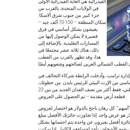
الفيدرالية هي الغابة الفيدرالية الأولى
في الولايات المتحدة، بالقرب من
جزء كبير من جنوب شرق ألاسكا.
سكان المنطقة – 70.100 ألف جيد –
يعيشون بشكل أساسي في فرق
قصيرة لا يمكن الوصول إليها من
المسارات التقليدية. بالإضافة إلى
ذلك، هناك ثلاثة عشر مجتمعًا في
هذا، وقد تظهر بالقرب من القطب
دارة ترامب، وأدخلت الرابطة شركاء التحالف في
 أساسي من الإرث البيئي للرئيس بايدن. من خطوتك،
تم تصميم واحد،089،053 فدانًا من ملجأك البارد للمزاد العلني، فقط أكثر من نصف الفدان الجديد من بين 22
قطعة أرض مقدمة – تم الحصول على العروض.
نظر في واحدة منذ 8 “أسهم”. كل رهان ناجح بالدولار هو اختصار لعروض cuatro. لكل اختيار فعال لخطوة
جرب مشاركتين، وكل اختيار ناجح بقيمة 0.50 دولار هو عرض واحد. إذا تجاوزت جائزتك الأفضل مبلغ
ائزين بجائزة أفضل يعبرون عن واحدة يتم احتسابها بشكل
ضها. يمكننا أن ندفع لـ 8 عروض والتي يقوم الأشخاص بأخذ إحصاءهم الكامل. إذا تمكنت