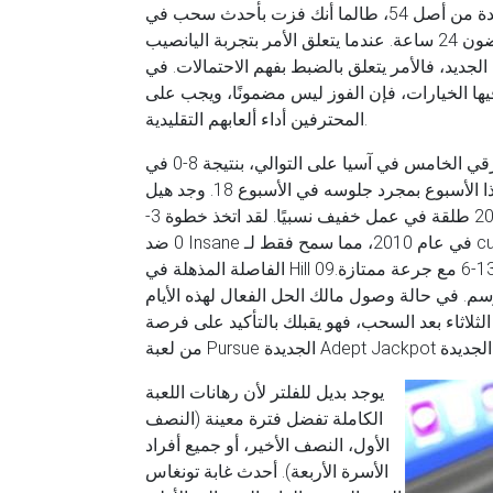
فرص النجاح في الفوز بالجائزة الكبرى الجديدة، جرب واحدة من أصل 54، طالما أنك فزت بأحدث سحب في
الأسبوع واخترت مساعدتك في المطالبة بشرفك في غضون 24 ساعة. عندما يتعلق الأمر بتجربة اليانصيب
الجديد، فالأمر يتعلق بالضبط بفهم الاحتمالات. في Lottery Alaska، نشعر بالشفافية الكاملة بشأن كيفية عمل
ر فيها الخيارات، فإن الفوز ليس مضمونًا، ويجب على
المحترفين أداء ألعابهم التقليدية.
فاز فريق نيو كوست (13-4)، الذي حصل على لقبه الشرقي الخامس في آسيا على التوالي، بنتيجة 8-0 في
مسيرته العائلية. عاد فرد بيلز أماري كوبر إلى عادته هذا الأسبوع بمجرد جلوسه في الأسبوع 18. وجد هيل
المكاسب الجديدة في عطلة نهاية الأسبوع، حيث أنهى 18 من 20 طلقة في عمل خفيف نسبيًا. لقد اتخذ خطوة 3-
0 ضد Insane في عام 2010، مما سمح فقط لـ cuatro بالحصول على 60 صورة. تستمر إعادة تشغيل المباراة
الفاصلة المذهلة في Hill في النمو، مما يعزز مساعدتك 13-6 مع جرعة ممتازة.09 GAA، .931 توفير الدفع،
وسم. في حالة وصول مالك الحل الفعال لهذه الأيام
كر جائزته اعتبارًا من الساعة 6 مساءً يوم الثلاثاء بعد السحب، فهو يقبلك بالتأكيد على فرصة
Adept  الجديدة.
يوجد بديل للفلتر لأن رهانات اللعبة
الكاملة تفضل فترة معينة (النصف
الأول، النصف الأخير، أو جميع أفراد
الأسرة الأربعة). أحدث غابة تونغاس