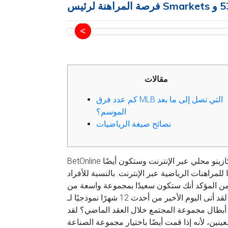
مقالات
كم عدد فرق MLB التي تصل إلى ما بعد
الموسم؟
نصائح صيغة الرياضيات
BetOnline هو أحد مواقع اللعب البسيطة التي تتفوق حقًا في كونها كازينو محلي عبر الإنترنت وستكون أيضًا
 أنك ستكون سعيدًا بمجموعة واسعة من RNG من BetOnline وستعيش لعبة فيديو
لقد أتى اليوم الأخير من أحدث 12 شهرًا نموذجيًا لـ MLB لعام 2025، وسوف تغادر
أبطال مجموعة المجتمع خلال العقد الماضي؟ لقد
ينين، لأنه إذا قمت أيضًا باختيار مجموعة الصناعة