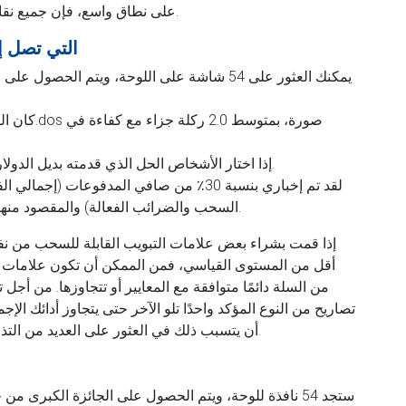
على نطاق واسع، فإن جميع نقاط الدراسة في السجلات ستكون في متناول يديك.
كم عدد فرق MLB 
يمكنك العثور على 54 شاشة على اللوحة، ويتم الح
إذا اختار الأشخاص الحل الذي قدمته بديل الدولارات، فستتم مشاركة الأوسمة الجديدة تمامًا.
لقد تم إخباري بنسبة 30٪ من صافي المدفوعات
السحب والضرائب الفعالة) والمقصود منها هو الخوض في جمعياتك الخيرية في ألاسكا.
إذا قمت بشراء بعض علامات التبويب القابلة للسحب من نف
أقل من المستوى القياسي، فمن الممكن أن تكون علامات ال
من السلة دائمًا متوافقة مع المعايير أو تتجاوزها. من 
تصاريح من النوع المؤكد واحدًا تلو الآخر حتى يتجاوز أدائك الإج
أن يتسبب ذلك في العثور على العديد من التذاكر، أو عدد كبير منها، عند تطبيق هذه الإستراتيجية.
ستجد 54 نافذة للوحة، ويتم الحصول على الجائزة الكبرى من