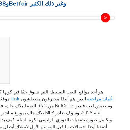
فرصة المراهنة لرئيس Smarkets و538 وBetfair وغير ذلك الكثير
tusk عُمان مراجعة
الذين هم أيضًا محترفون متعطشون
موقعًا للمراهنات الرياضية عبر الإنترنت. بالنسبة للأفراد
للعبة البلاك جاك، فمن المؤكد
بلاك جاك بموزع مباشر.
وتكتمل صورة تصفيات الدوري الرئيسي لكرة السلة. كيف بدا 
أضفنا أيضًا احتمالات ما قبل الموسم الأول لامتلاك أبطال مع