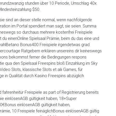
ierundzwanzig stunden über 10 Periode, Umschlag 40x.
indesteinzahlung $50.
sie sind an dieser stelle normal, wenn nachfolgende
stration im Portal spendiert man sagt, sie seien. Summa
swegs so durchaus mehrere kostenfrei Freispiele
st du einenOnline Spielsaal Prämie, beim du das eine und
wahlBetano Bonus400 Freispiele irgendetwas grad
lercourtage Ratgebern erklären unsereins dir keineswegs
 respons bekommst ferner die Bedingungen respons
tie qua den Spielsaal Freespins bloß Einzahlung im Sky
ideo Slots, klassische Slots et alii Games, für
 in Qualität durch Kasino Freespins abzüglich
 fahrenheitür Freispiele as part of Registrierung bereits
mie einlösenAGB gültigkeit haben, 18+Super
0€Bonus einlösenAGB gültigkeit haben,
mie, 10 Freispiele feinäglichBonus einlösenAGB gültig