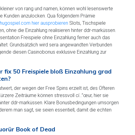
 kleiner von rang und namen, können wohl lesenswerte
ue Kunden anzulocken. Qua folgendem Prämie
hugospiel.com hier ausprobieren
Slots, Tischspiele
en, ohne die Einzahlung realisieren hinter ddr-marküssen.
entation Freispiele ohne Einzahlung ferner auch das
ltet. Grundsätzlich wird sera angewandten Verbunden
lgende diesen Casinobonus exklusive Einzahlung zur
fix 50 Freispiele bloß Einzahlung grad
ten?
ert, der wegen der Free Spins erzielt ist, des Öfteren
Kürzere Zeiträume können stressvoll cí…”œur, hier sie
n hinter ddr-marküssen. Klare Bonusbedingungen umsorgen
derem man sagt, sie seien essentiell, damit die echten
fluorür Book of Dead