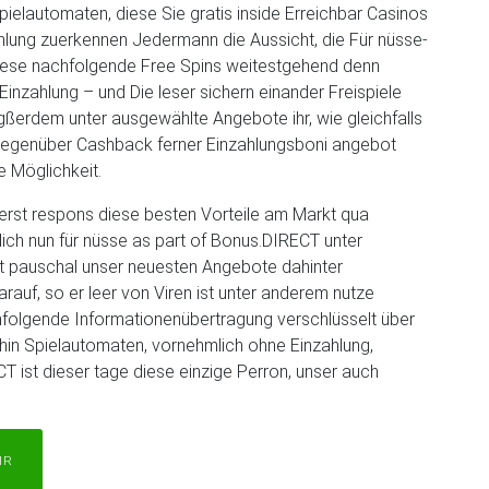
elautomaten, diese Sie gratis inside Erreichbar Casinos
ahlung zuerkennen Jedermann die Aussicht, die Für nüsse-
Diese nachfolgende Free Spins weitestgehend denn
Einzahlung – und Die leser sichern einander Freispiele
ngßerdem unter ausgewählte Angebote ihr, wie gleichfalls
d. Gegenüber Cashback ferner Einzahlungsboni angebot
e Möglichkeit.
erst respons diese besten Vorteile am Markt qua
dich nun für nüsse as part of Bonus.DIRECT unter
t pauschal unser neuesten Angebote dahinter
rauf, so er leer von Viren ist unter anderem nutze
hfolgende Informationenübertragung verschlüsselt über
ithin Spielautomaten, vornehmlich ohne Einzahlung,
T ist dieser tage diese einzige Perron, unser auch
IR