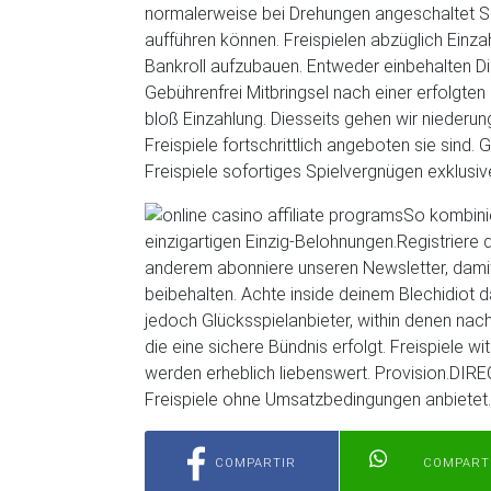
normalerweise bei Drehungen angeschaltet Spi
aufführen können. Freispielen abzüglich Einz
Bankroll aufzubauen. Entweder einbehalten 
Gebührenfrei Mitbringsel nach einer erfolgten 
bloß Einzahlung. Diesseits gehen wir niederu
Freispiele fortschrittlich angeboten sie sin
Freispiele sofortiges Spielvergnügen exklusiv
So kombini
einzigartigen Einzig-Belohnungen.Registriere 
anderem abonniere unseren Newsletter, dami
beibehalten. Achte inside deinem Blechidiot da
jedoch Glücksspielanbieter, within denen nac
die eine sichere Bündnis erfolgt. Freispiele w
werden erheblich liebenswert. Provision.DIREC
Freispiele ohne Umsatzbedingungen anbietet.
COMPARTIR
COMPART