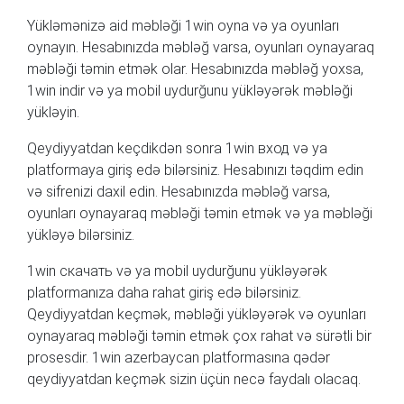
Yükləmənizə aid məbləği 1win oyna və ya oyunları
oynayın. Hesabınızda məbləğ varsa, oyunları oynayaraq
məbləği təmin etmək olar. Hesabınızda məbləğ yoxsa,
1win indir və ya mobil uydurğunu yükləyərək məbləği
yükləyin.
Qeydiyyatdan keçdikdən sonra 1win вход və ya
platformaya giriş edə bilərsiniz. Hesabınızı təqdim edin
və sifrenizi daxil edin. Hesabınızda məbləğ varsa,
oyunları oynayaraq məbləği təmin etmək və ya məbləği
yükləyə bilərsiniz.
1win скачать və ya mobil uydurğunu yükləyərək
platformanıza daha rahat giriş edə bilərsiniz.
Qeydiyyatdan keçmək, məbləği yükləyərək və oyunları
oynayaraq məbləği təmin etmək çox rahat və sürətli bir
prosesdir. 1win azerbaycan platformasına qədər
qeydiyyatdan keçmək sizin üçün necə faydalı olacaq.