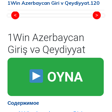
1Win Azerbaycan Giri v Qeydiyyat.120
1Win Azerbaycan
Giriş və Qeydiyyat
OYNA
Содержимое