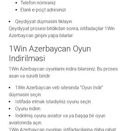
Telefon nömrəniz
Elanlı e-poçt adresinizi
Qeydiyyat düyməsini tıklayın.
Qeydiyyat prosesi bitdikdən sonra, istifadəçilər 1Win
Azerbaycan girişini yapa bilərlər.
1Win Azerbaycan Oyun
Indirilməsi
1Win Azerbaycan oyunlarını indirə bilərsiniz. Bu proses
asan və sürətli biridir:
1Win Azerbaycan veb sitesində “Oyun Indir”
düyməsini seçin.
İstifadə etmək istədiyiniz oyunu seçin.
Oyunu indirin.
İndirilmiş oyunu aviator və ya başqa bir oyun
aviatorında açın.
1Win Azerbaycan oyunları, istifadəçilərinə daha rahat