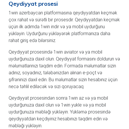
Qeydiyyat prosesi
1win azerbaycan platformasına qeydiyyatdan keçmək
çox rahat və sürətli bir prosesdir. Qeydiyyatdan keçmək
üçün ilk adımda 1win indir və ya mobil uydurğunu
yükləyin. Uydurğunu yükləyərək platformanıza daha
rahat giriş edə bilərsiniz.
Qeydiyyat prosesində 1win aviator və ya mobil
uydurğunuza daxil olun. Qeydiyyat formasını doldurun və
məlumatlarınızı təqdim edin. Formada məlumatlar sizin
adınız, soyadınız, tələbənizdən alınan e-poçt və
şifrəninizi daxil edin. Bu məlumatlar sizin hesabınız üçün
necə təhlil ediləcək və sizi qoruyacaq.
Qeydiyyat prosesindən sonra 1win az və ya mobil
uydurğunuza daxil olun və 1win yukle və ya mobil
uydurğunuza məbləği yükləyin. Yükləmə prosesində
qeydiyyatdan keçdiyiniz hesabınızı təqdim edin və
məbləği yükləyin.