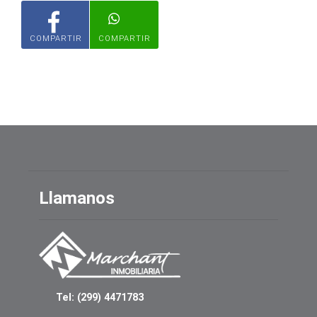
COMPARTIR
COMPARTIR
Llamanos
Tel: (299) 4471783