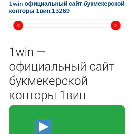
1win официальный сайт букмекерской
конторы 1вин.13269
1win —
официальный сайт
букмекерской
конторы 1вин