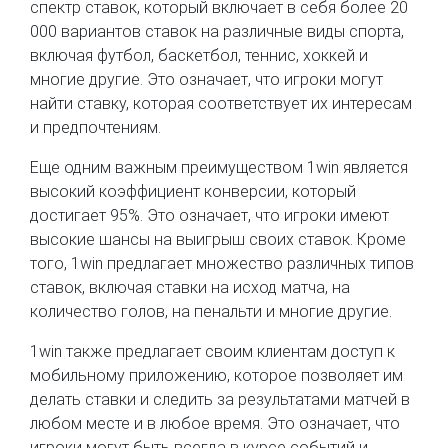
спектр ставок, который включает в себя более 20
000 вариантов ставок на различные виды спорта,
включая футбол, баскетбол, теннис, хоккей и
многие другие. Это означает, что игроки могут
найти ставку, которая соответствует их интересам
и предпочтениям.
Еще одним важным преимуществом 1win является
высокий коэффициент конверсии, который
достигает 95%. Это означает, что игроки имеют
высокие шансы на выигрыш своих ставок. Кроме
того, 1win предлагает множество различных типов
ставок, включая ставки на исход матча, на
количество голов, на пенальти и многие другие.
1win также предлагает своим клиентам доступ к
мобильному приложению, которое позволяет им
делать ставки и следить за результатами матчей в
любом месте и в любое время. Это означает, что
игроки могут быть всегда в курсе событий и