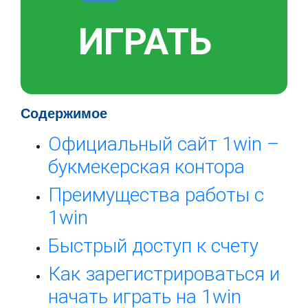
ИГРАТЬ
Содержимое
Официальный сайт 1win –
букмекерская контора
Преимущества работы с
1win
Быстрый доступ к счету
Как зарегистрироваться и
начать играть на 1win