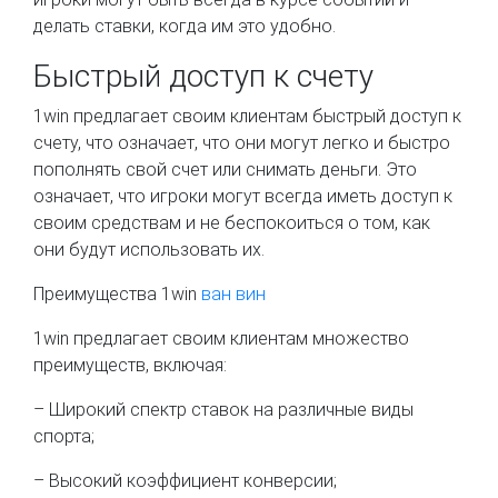
делать ставки, когда им это удобно.
Быстрый доступ к счету
1win предлагает своим клиентам быстрый доступ к
счету, что означает, что они могут легко и быстро
пополнять свой счет или снимать деньги. Это
означает, что игроки могут всегда иметь доступ к
своим средствам и не беспокоиться о том, как
они будут использовать их.
Преимущества 1win
ван вин
1win предлагает своим клиентам множество
преимуществ, включая:
– Широкий спектр ставок на различные виды
спорта;
– Высокий коэффициент конверсии;