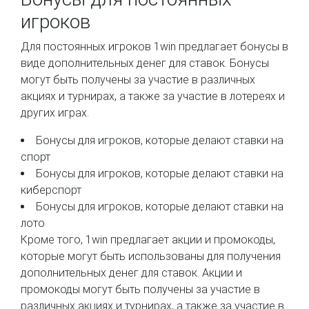
игроков
Для постоянных игроков 1win предлагает бонусы в
виде дополнительных денег для ставок. Бонусы
могут быть получены за участие в различных
акциях и турнирах, а также за участие в лотереях и
других играх.
Бонусы для игроков, которые делают ставки на
спорт
Бонусы для игроков, которые делают ставки на
киберспорт
Бонусы для игроков, которые делают ставки на
лото
Кроме того, 1win предлагает акции и промокоды,
которые могут быть использованы для получения
дополнительных денег для ставок. Акции и
промокоды могут быть получены за участие в
различных акциях и турнирах, а также за участие в