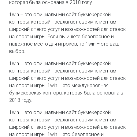
которая была основана в 2018 году.
1win – это официальный сайт букмекерской
конторы, который предлагает своим клиентам
широкий спектр услуг и возможностей для ставок
на спорт и игры. Если вы ищете безопасное и
надежное место для игроков, то 1win – это ваш
выбор.
1win – это официальный сайт букмекерской
конторы, который предлагает своим клиентам
широкий спектр услуг и возможностей для ставок
на спорт и игры. 1win – это международная
букмекерская контора, которая была основана в
2018 году.
1win – это официальный сайт букмекерской
конторы, который предлагает своим клиентам
широкий спектр услуг и возможностей для ставок
на спорт и игры. 1win – это безопасное и