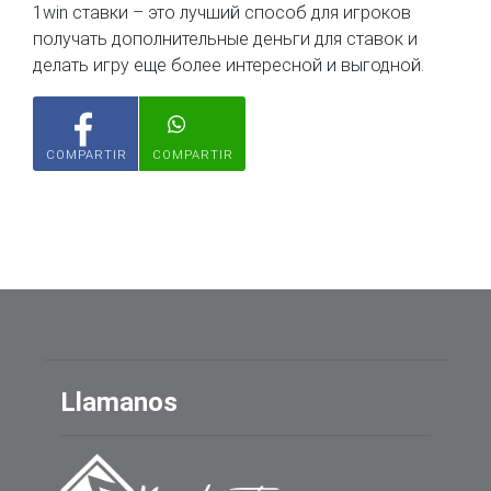
1win ставки – это лучший способ для игроков
получать дополнительные деньги для ставок и
делать игру еще более интересной и выгодной.
COMPARTIR
COMPARTIR
Llamanos