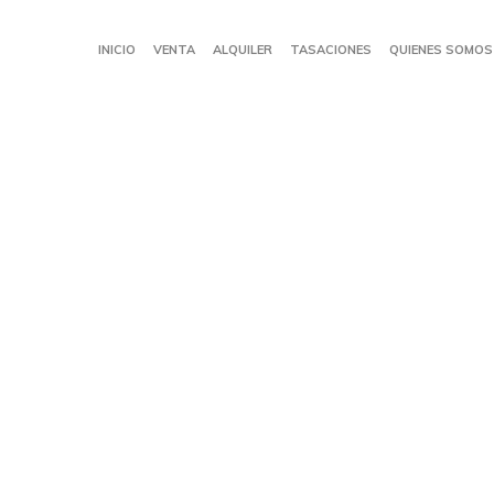
INICIO
VENTA
ALQUILER
TASACIONES
QUIENES SOMOS