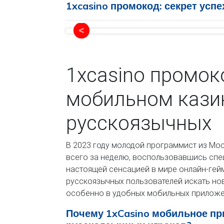
1xcasino промокод: секрет успе
1xcasino промоко
мобильном кази
русскоязычных
В 2023 году молодой программист из Мос
всего за неделю, воспользовавшись спе
настоящей сенсацией в мире онлайн-гей
русскоязычных пользователей искать но
особенно в удобных мобильных приложени
Почему 1xCasino мобильное пр