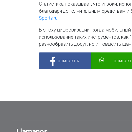
Статистика показывает, что игроки, исп
благодаря дополнительным средствам и
Sports.ru
.
В эпоху цифровизации, когда мобильный 
использование таких инструментов, как 
разнообразить досуг, но и повысить шан
COMPARTIR
COMPART
Llamanos