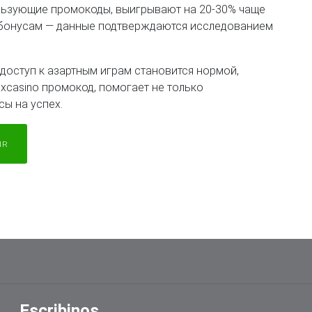
ользующие промокоды, выигрывают на 20-30% чаще
 бонусам — данные подтверждаются исследованием
доступ к азартным играм становится нормой,
1xcasino промокод, помогает не только
сы на успех.
IR
Escribinos