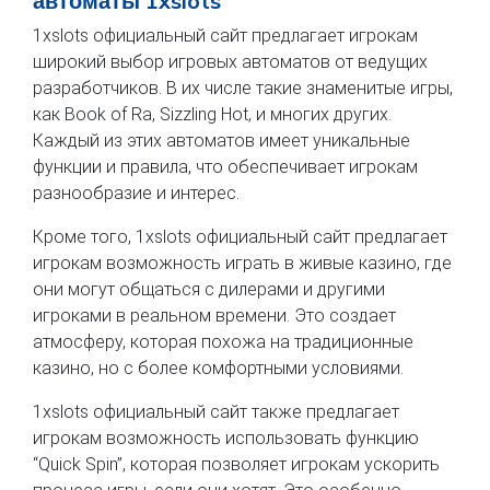
автоматы 1xslots
1xslots официальный сайт предлагает игрокам
широкий выбор игровых автоматов от ведущих
разработчиков. В их числе такие знаменитые игры,
как Book of Ra, Sizzling Hot, и многих других.
Каждый из этих автоматов имеет уникальные
функции и правила, что обеспечивает игрокам
разнообразие и интерес.
Кроме того, 1xslots официальный сайт предлагает
игрокам возможность играть в живые казино, где
они могут общаться с дилерами и другими
игроками в реальном времени. Это создает
атмосферу, которая похожа на традиционные
казино, но с более комфортными условиями.
1xslots официальный сайт также предлагает
игрокам возможность использовать функцию
“Quick Spin”, которая позволяет игрокам ускорить