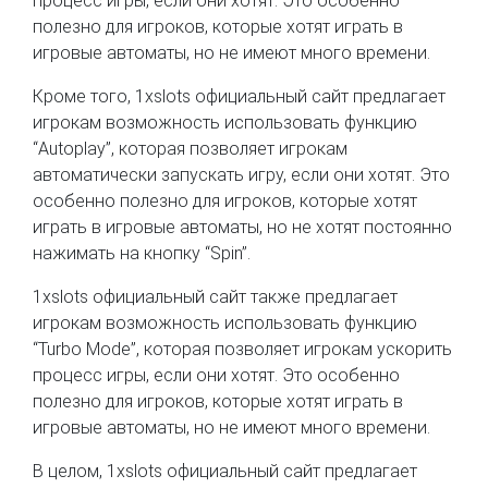
процесс игры, если они хотят. Это особенно
полезно для игроков, которые хотят играть в
игровые автоматы, но не имеют много времени.
Кроме того, 1xslots официальный сайт предлагает
игрокам возможность использовать функцию
“Autoplay”, которая позволяет игрокам
автоматически запускать игру, если они хотят. Это
особенно полезно для игроков, которые хотят
играть в игровые автоматы, но не хотят постоянно
нажимать на кнопку “Spin”.
1xslots официальный сайт также предлагает
игрокам возможность использовать функцию
“Turbo Mode”, которая позволяет игрокам ускорить
процесс игры, если они хотят. Это особенно
полезно для игроков, которые хотят играть в
игровые автоматы, но не имеют много времени.
В целом, 1xslots официальный сайт предлагает