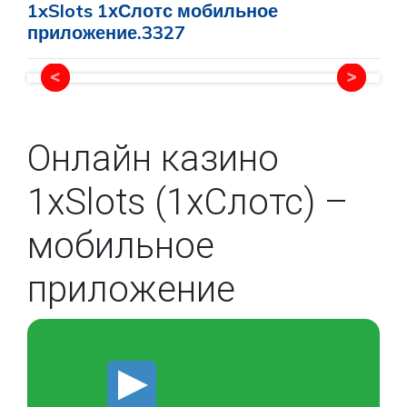
1xSlots 1хСлотс мобильное
приложение.3327
Онлайн казино
1xSlots (1хСлотс) –
мобильное
приложение