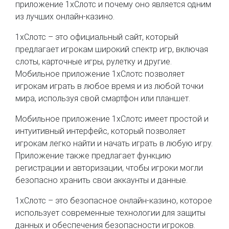
приложение 1хСлотс и почему оно является одним
из лучших онлайн-казино.
1хСлотс – это официальный сайт, который
предлагает игрокам широкий спектр игр, включая
слоты, карточные игры, рулетку и другие.
Мобильное приложение 1хСлотс позволяет
игрокам играть в любое время и из любой точки
мира, используя свой смартфон или планшет.
Мобильное приложение 1хСлотс имеет простой и
интуитивный интерфейс, который позволяет
игрокам легко найти и начать играть в любую игру.
Приложение также предлагает функцию
регистрации и авторизации, чтобы игроки могли
безопасно хранить свои аккаунты и данные.
1хСлотс – это безопасное онлайн-казино, которое
использует современные технологии для защиты
данных и обеспечения безопасности игроков.