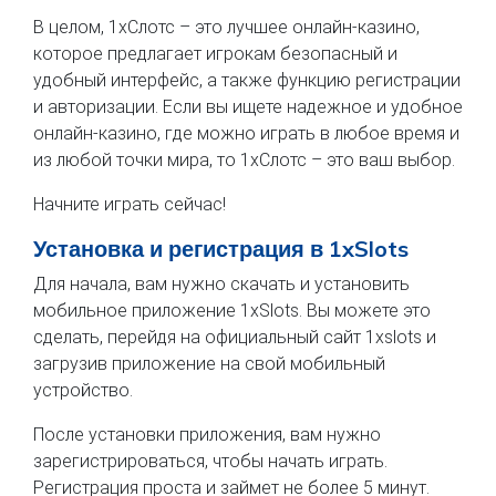
В целом, 1хСлотс – это лучшее онлайн-казино,
которое предлагает игрокам безопасный и
удобный интерфейс, а также функцию регистрации
и авторизации. Если вы ищете надежное и удобное
онлайн-казино, где можно играть в любое время и
из любой точки мира, то 1хСлотс – это ваш выбор.
Начните играть сейчас!
Установка и регистрация в 1xSlots
Для начала, вам нужно скачать и установить
мобильное приложение 1xSlots. Вы можете это
сделать, перейдя на официальный сайт 1xslots и
загрузив приложение на свой мобильный
устройство.
После установки приложения, вам нужно
зарегистрироваться, чтобы начать играть.
Регистрация проста и займет не более 5 минут.