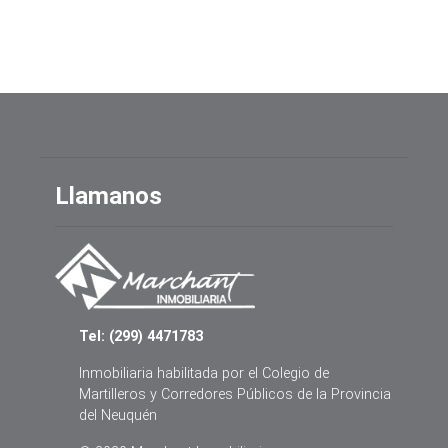
Llamanos
Tel: (299) 4471783
Inmobiliaria habilitada por el Colegio de
Martilleros y Corredores Públicos de la Provincia
del Neuquén