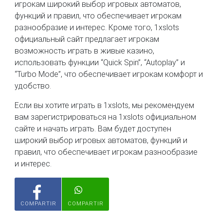
игрокам широкий выбор игровых автоматов,
функций и правил, что обеспечивает игрокам
разнообразие и интерес. Кроме того, 1xslots
официальный сайт предлагает игрокам
возможность играть в живые казино,
использовать функции “Quick Spin”, “Autoplay” и
“Turbo Mode”, что обеспечивает игрокам комфорт и
удобство.
Если вы хотите играть в 1xslots, мы рекомендуем
вам зарегистрироваться на 1xslots официальном
сайте и начать играть. Вам будет доступен
широкий выбор игровых автоматов, функций и
правил, что обеспечивает игрокам разнообразие
и интерес.
COMPARTIR
COMPARTIR