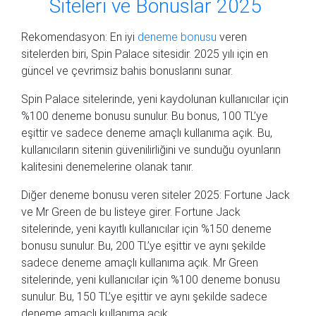
Siteleri ve Bonuslar 2025
Rekomendasyon: En iyi
deneme bonusu
veren
sitelerden biri, Spin Palace sitesidir. 2025 yılı için en
güncel ve çevrimsiz bahis bonuslarını sunar.
Spin Palace sitelerinde, yeni kaydolunan kullanıcılar için
%100 deneme bonusu sunulur. Bu bonus, 100 TL’ye
eşittir ve sadece deneme amaçlı kullanıma açık. Bu,
kullanıcıların sitenin güvenilirliğini ve sunduğu oyunların
kalitesini denemelerine olanak tanır.
Diğer deneme bonusu veren siteler 2025: Fortune Jack
ve Mr Green de bu listeye girer. Fortune Jack
sitelerinde, yeni kayıtlı kullanıcılar için %150 deneme
bonusu sunulur. Bu, 200 TL’ye eşittir ve aynı şekilde
sadece deneme amaçlı kullanıma açık. Mr Green
sitelerinde, yeni kullanıcılar için %100 deneme bonusu
sunulur. Bu, 150 TL’ye eşittir ve aynı şekilde sadece
deneme amaçlı kullanıma açık.