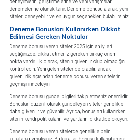
deneyimlerini geliştirmelerine ve yeni yarışmaları
denemelerine olanak tanır. Deneme bonusu alarak, yeni
siteleri deneyebilir ve en uygun seçenekleri bulabilirsiniz.
Deneme Bonusları Kullanırken Dikkat
Edilmesi Gereken Noktalar
Deneme bonusu veren siteler 2025 için en iyileri
seçtiğinizde, dikkat etmeniz gereken birkaç önemli
nokta vardır. İlk olarak, sitenin güvenilir olup olmadığını
kontrol edin. Yeni gelen siteler de olabilir, ancak
güvenilirlik açısından deneme bonusu veren sitelerin
geçmişini inceleyin.
Deneme bonusu guncel bilgileri takip etmeniz önemlidir.
Bonusları düzenli olarak güncelleyen siteler genellikle
daha güvenilir ve güvenilir. Ayrıca, bonusları kullanırken
sitenin kendi politikalarını ve şartlarını dikkatlice okuyun.
Deneme bonusu veren sitelerde genellikle belirli
kurallara uymalısınız. Bu kurallar, bonusu kullanabilmek