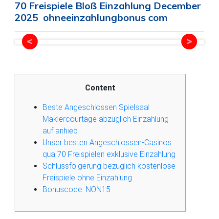
70 Freispiele Bloß Einzahlung December
2025 ️ ohneeinzahlungbonus com
Content
Beste Angeschlossen Spielsaal
Maklercourtage abzüglich Einzahlung
auf anhieb
Unser besten Angeschlossen-Casinos
qua 70 Freispielen exklusive Einzahlung
Schlussfolgerung bezüglich kostenlose
Freispiele ohne Einzahlung
Bonuscode: NON15