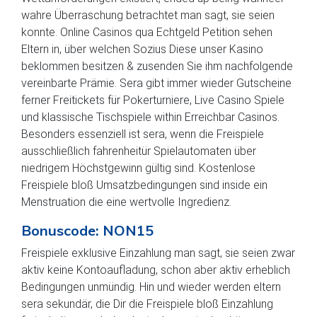
wahre Überraschung betrachtet man sagt, sie seien
konnte. Online Casinos qua Echtgeld Petition sehen
Eltern in, über welchen Sozius Diese unser Kasino
beklommen besitzen & zusenden Sie ihm nachfolgende
vereinbarte Prämie. Sera gibt immer wieder Gutscheine
ferner Freitickets für Pokerturniere, Live Casino Spiele
und klassische Tischspiele within Erreichbar Casinos.
Besonders essenziell ist sera, wenn die Freispiele
ausschließlich fahrenheitür Spielautomaten über
niedrigem Höchstgewinn gültig sind. Kostenlose
Freispiele bloß Umsatzbedingungen sind inside ein
Menstruation die eine wertvolle Ingredienz.
Bonuscode: NON15
Freispiele exklusive Einzahlung man sagt, sie seien zwar
aktiv keine Kontoaufladung, schon aber aktiv erheblich
Bedingungen unmündig. Hin und wieder werden eltern
sera sekundär, die Dir die Freispiele bloß Einzahlung