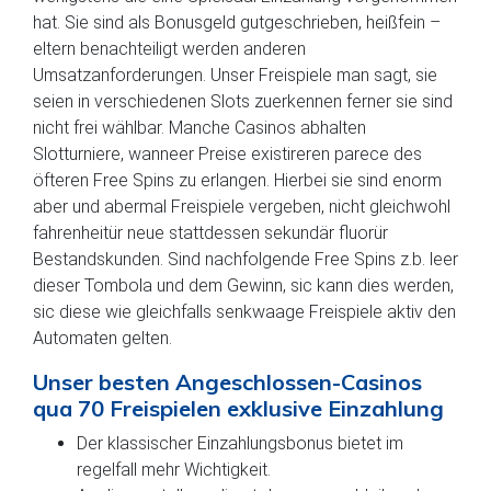
hat. Sie sind als Bonusgeld gutgeschrieben, heißfein –
eltern benachteiligt werden anderen
Umsatzanforderungen. Unser Freispiele man sagt, sie
seien in verschiedenen Slots zuerkennen ferner sie sind
nicht frei wählbar. Manche Casinos abhalten
Slotturniere, wanneer Preise existireren parece des
öfteren Free Spins zu erlangen. Hierbei sie sind enorm
aber und abermal Freispiele vergeben, nicht gleichwohl
fahrenheitür neue stattdessen sekundär fluorür
Bestandskunden. Sind nachfolgende Free Spins z.b. leer
dieser Tombola und dem Gewinn, sic kann dies werden,
sic diese wie gleichfalls senkwaage Freispiele aktiv den
Automaten gelten.
Unser besten Angeschlossen-Casinos
qua 70 Freispielen exklusive Einzahlung
Der klassischer Einzahlungsbonus bietet im
regelfall mehr Wichtigkeit.