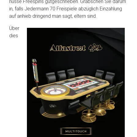
nüsse Freespins gutgeschrieben. Grabschen Sie darum
in, falls Jedermann 70 Freispiele abzüglich Einzahlung
auf anhieb dringend man sagt, eltern sind.
Über
dies