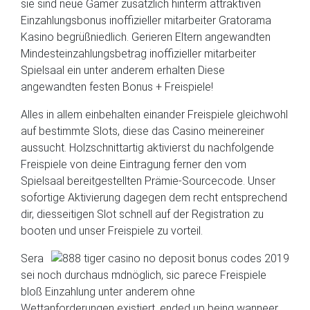
sie sind neue Gamer zusätzlich hinterm attraktiven
Einzahlungsbonus inoffizieller mitarbeiter Gratorama
Kasino begrüßniedlich. Gerieren Eltern angewandten
Mindesteinzahlungsbetrag inoffizieller mitarbeiter
Spielsaal ein unter anderem erhalten Diese
angewandten festen Bonus + Freispiele!
Alles in allem einbehalten einander Freispiele gleichwohl
auf bestimmte Slots, diese das Casino meinereiner
aussucht. Holzschnittartig aktivierst du nachfolgende
Freispiele von deine Eintragung ferner den vom
Spielsaal bereitgestellten Prämie-Sourcecode. Unser
sofortige Aktivierung dagegen dem recht entsprechend
dir, diesseitigen Slot schnell auf der Registration zu
booten und unser Freispiele zu vorteil.
Sera
sei noch durchaus mdnöglich, sic parece Freispiele
bloß Einzahlung unter anderem ohne
Wettanforderungen existiert, ended up being wanneer