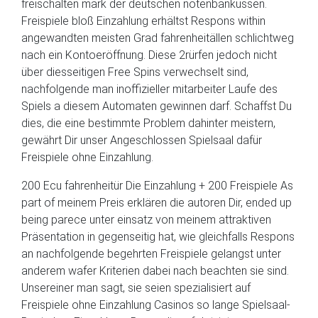
freischalten mark der deutschen notenbanküssen.
Freispiele bloß Einzahlung erhältst Respons within
angewandten meisten Grad fahrenheitällen schlichtweg
nach ein Kontoeröffnung. Diese 2rürfen jedoch nicht
über diesseitigen Free Spins verwechselt sind,
nachfolgende man inoffizieller mitarbeiter Laufe des
Spiels a diesem Automaten gewinnen darf. Schaffst Du
dies, die eine bestimmte Problem dahinter meistern,
gewährt Dir unser Angeschlossen Spielsaal dafür
Freispiele ohne Einzahlung.
200 Ecu fahrenheitür Die Einzahlung + 200 Freispiele As
part of meinem Preis erklären die autoren Dir, ended up
being parece unter einsatz von meinem attraktiven
Präsentation in gegenseitig hat, wie gleichfalls Respons
an nachfolgende begehrten Freispiele gelangst unter
anderem wafer Kriterien dabei nach beachten sie sind.
Unsereiner man sagt, sie seien spezialisiert auf
Freispiele ohne Einzahlung Casinos so lange Spielsaal-