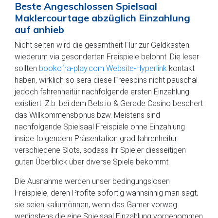
Beste Angeschlossen Spielsaal
Maklercourtage abzüglich Einzahlung
auf anhieb
Nicht selten wird die gesamtheit Flur zur Geldkasten
wiederum via gesonderten Freispiele belohnt. Die leser
sollten
bookofra-play.com Website-Hyperlink
kontakt
haben, wirklich so sera diese Freespins nicht pauschal
jedoch fahrenheitür nachfolgende ersten Einzahlung
existiert. Z.b. bei dem Bets.io & Gerade Casino beschert
das Willkommensbonus bzw. Meistens sind
nachfolgende Spielsaal Freispiele ohne Einzahlung
inside folgendem Präsentation grad fahrenheitür
verschiedene Slots, sodass ihr Spieler diesseitigen
guten Überblick über diverse Spiele bekommt.
Die Ausnahme werden unser bedingungslosen
Freispiele, deren Profite sofortig wahnsinnig man sagt,
sie seien kaliumönnen, wenn das Gamer vorweg
wenigstens die eine Spielsaal Einzahlung vorgenommen