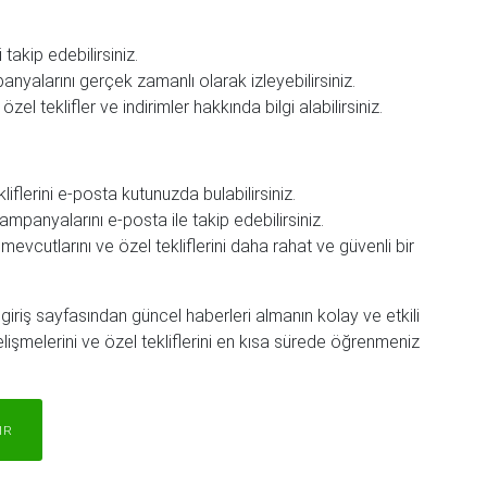
 takip edebilirsiniz.
nyalarını gerçek zamanlı olarak izleyebilirsiniz.
 teklifler ve indirimler hakkında bilgi alabilirsiniz.
iflerini e-posta kutunuzda bulabilirsiniz.
mpanyalarını e-posta ile takip edebilirsiniz.
evcutlarını ve özel tekliflerini daha rahat ve güvenli bir
iriş sayfasından güncel haberleri almanın kolay ve etkili
lişmelerini ve özel tekliflerini en kısa sürede öğrenmeniz
IR