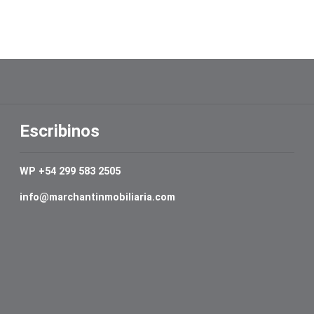
Escribinos
WP +54 299 583 2505
info@marchantinmobiliaria.com