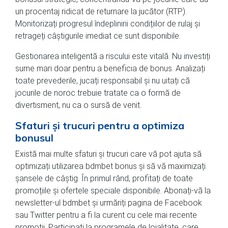
un procentaj ridicat de returnare la jucător (RTP).
Monitorizați progresul îndeplinirii condițiilor de rulaj și
retrageți câștigurile imediat ce sunt disponibile.
Gestionarea inteligentă a riscului este vitală. Nu investiți
sume mari doar pentru a beneficia de bonus. Analizați
toate prevederile, jucați responsabil și nu uitați că
jocurile de noroc trebuie tratate ca o formă de
divertisment, nu ca o sursă de venit.
Sfaturi și trucuri pentru a optimiza
bonusul
Există mai multe sfaturi și trucuri care vă pot ajuta să
optimizați utilizarea bdmbet bonus și să vă maximizați
șansele de câștig. În primul rând, profitați de toate
promoțiile și ofertele speciale disponibile. Abonați-vă la
newsletter-ul bdmbet și urmăriți pagina de Facebook
sau Twitter pentru a fi la curent cu cele mai recente
promoții. Participați la programele de loialitate, care