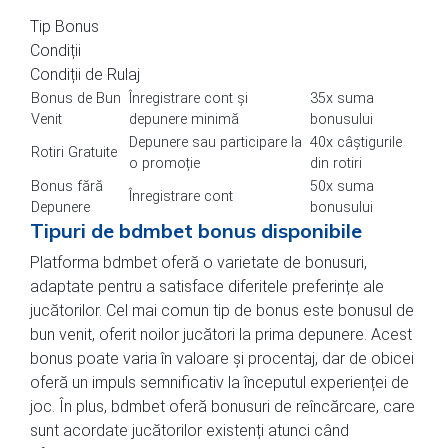
Tip Bonus
Condiții
Condiții de Rulaj
Bonus de Bun
Înregistrare cont și
35x suma
Venit
depunere minimă
bonusului
Depunere sau participare la
40x câștigurile
Rotiri Gratuite
o promoție
din rotiri
Bonus fără
50x suma
Înregistrare cont
Depunere
bonusului
Tipuri de bdmbet bonus disponibile
Platforma bdmbet oferă o varietate de bonusuri,
adaptate pentru a satisface diferitele preferințe ale
jucătorilor. Cel mai comun tip de bonus este bonusul de
bun venit, oferit noilor jucători la prima depunere. Acest
bonus poate varia în valoare și procentaj, dar de obicei
oferă un impuls semnificativ la începutul experienței de
joc. În plus, bdmbet oferă bonusuri de reîncărcare, care
sunt acordate jucătorilor existenți atunci când