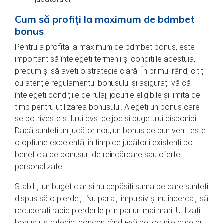
Cum să profiți la maximum de bdmbet
bonus
Pentru a profita la maximum de bdmbet bonus, este
important să înțelegeți termenii și condițiile acestuia,
precum și să aveți o strategie clară. În primul rând, citiți
cu atenție regulamentul bonusului și asigurați-vă că
înțelegeți condițiile de rulaj, jocurile eligibile și limita de
timp pentru utilizarea bonusului. Alegeți un bonus care
se potrivește stilului dvs. de joc și bugetului disponibil.
Dacă sunteți un jucător nou, un bonus de bun venit este
o opțiune excelentă, în timp ce jucătorii existenți pot
beneficia de bonusuri de reîncărcare sau oferte
personalizate.
Stabiliți un buget clar și nu depășiți suma pe care sunteți
dispus să o pierdeți. Nu pariați impulsiv și nu încercați să
recuperați rapid pierderile prin pariuri mai mari. Utilizați
bonusul strategic, concentrându-vă pe jocurile care au