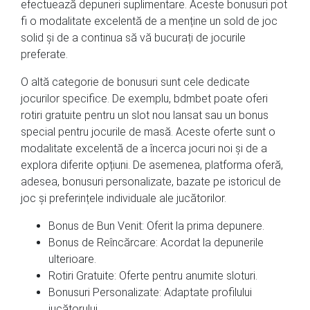
efectuează depuneri suplimentare. Aceste bonusuri pot
fi o modalitate excelentă de a menține un sold de joc
solid și de a continua să vă bucurați de jocurile
preferate.
O altă categorie de bonusuri sunt cele dedicate
jocurilor specifice. De exemplu, bdmbet poate oferi
rotiri gratuite pentru un slot nou lansat sau un bonus
special pentru jocurile de masă. Aceste oferte sunt o
modalitate excelentă de a încerca jocuri noi și de a
explora diferite opțiuni. De asemenea, platforma oferă,
adesea, bonusuri personalizate, bazate pe istoricul de
joc și preferințele individuale ale jucătorilor.
Bonus de Bun Venit: Oferit la prima depunere.
Bonus de Reîncărcare: Acordat la depunerile
ulterioare.
Rotiri Gratuite: Oferte pentru anumite sloturi.
Bonusuri Personalizate: Adaptate profilului
jucătorului.