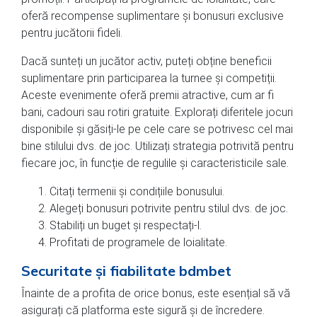
oferă recompense suplimentare și bonusuri exclusive
pentru jucătorii fideli.
Dacă sunteți un jucător activ, puteți obține beneficii
suplimentare prin participarea la turnee și competiții.
Aceste evenimente oferă premii atractive, cum ar fi
bani, cadouri sau rotiri gratuite. Explorați diferitele jocuri
disponibile și găsiți-le pe cele care se potrivesc cel mai
bine stilului dvs. de joc. Utilizați strategia potrivită pentru
fiecare joc, în funcție de regulile și caracteristicile sale.
Citați termenii și condițiile bonusului.
Alegeți bonusuri potrivite pentru stilul dvs. de joc.
Stabiliți un buget și respectați-l.
Profitati de programele de loialitate.
Securitate și fiabilitate bdmbet
Înainte de a profita de orice bonus, este esențial să vă
asigurați că platforma este sigură și de încredere.