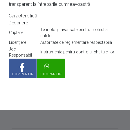
transparent la întrebările dumneavoastră.
Caracteristică
Descriere
Tehnologii avansate pentru protecția
Criptare
datelor
Licențiere
Autoritate de reglementare respectabilă
Joc
Instrumente pentru controlul cheltuielilor
Responsabil
COMPARTIR
COMPARTIR