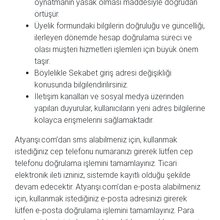
oynatmanın yasak olması maddesiyle doğrudan
örtüşür.
Üyelik formundaki bilgilerin doğruluğu ve güncelliği,
ilerleyen dönemde hesap doğrulama süreci ve
olası müşteri hizmetleri işlemleri için büyük önem
taşır.
Böylelikle Sekabet giriş adresi değişikliği
konusunda bilgilendirilirsiniz.
İletişim kanalları ve sosyal medya üzerinden
yapılan duyurular, kullanıcıların yeni adres bilgilerine
kolayca erişmelerini sağlamaktadır.
Atyarışı.com’dan sms alabilmeniz için, kullanmak
istediğiniz cep telefonu numaranızı girerek lütfen cep
telefonu doğrulama işlemini tamamlayınız. Ticari
elektronik ileti izniniz, sistemde kayıtlı olduğu şekilde
devam edecektir. Atyarışı.com’dan e-posta alabilmeniz
için, kullanmak istediğiniz e-posta adresinizi girerek
lütfen e-posta doğrulama işlemini tamamlayınız. Para