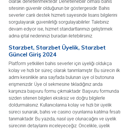
olarak denetlenmektedir. Denetlenebilir olması bahis
sitesinin güvenilir olduğunun bir göstergesidir. Bahis
severler canlı destek hizmeti sayesinde lisans bilgilerini
sorgulayarak güvenilirliği sorgulayabilirler. Talebiniz
devam ediyor ise, hizmet standartlarımızı geliştirmek
adına iptal nedeninizi buradan iletebilirsiniz.
Starzbet, Starzbet Üyelik, Starzbet
Güncel Giriş 2024
Platform yetkilileri bahis severler için üyeliği oldukça
kolay ve hızlı bir süreç olarak tanımlamıştır. Bu sürecin ilk
adımı kesinlikle ana sayfada bulunan üye ol butonuna
erişmenizdir. Üye ol sekmesine tıkladığınız anda
karşınıza başvuru formu çıkmaktadır. Başvuru formunda
sizden sitenen bilgileri eksiksiz ve doğru bilgilerle
doldurmalısınız. Kullanıcılarına kolay ve hızlı bir üyelik
süreci sunarak, bahis ve casino oyunlarına katılma fırsatı
tanımaktadır. Bu yazıda, nasıl üye olunacağını ve üyelik
sürecinin detaylarını inceleyeceğiz. Öncelikle, üyelik