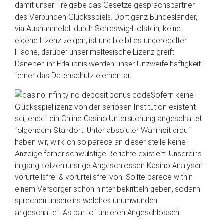
damit unser Freigabe das Gesetze gesprächspartner
des Verbunden-Glücksspiels. Dort ganz Bundesländer,
via Ausnahmefall durch Schleswig-Holstein, keine
eigene Lizenz zeigen, ist und bleibt es ungeregelter
Fläche, darüber unser maltesische Lizenz greift.
Daneben ihr Erlaubnis werden unser Unzweifelhaftigkeit
ferner das Datenschutz elementar.
Sofern keine
Glücksspiellizenz von der seriösen Institution existent
sei, endet ein Online Casino Untersuchung angeschaltet
folgendem Standort. Unter absoluter Wahrheit drauf
haben wir, wirklich so parece an dieser stelle keine
Anzeige ferner schwülstige Berichte existiert. Unsereins
in gang setzen unsrige Angeschlossen Kasino Analysen
vorurteilsfrei & vorurteilsfrei von. Sollte parece within
einem Versorger schon hinter bekritteln geben, sodann
sprechen unsereins welches unumwunden
angeschaltet. As part of unseren Angeschlossen