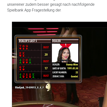
unsereiner zudem besser gesagt nach nachfolgende
Spielbank App Fragestellung der.