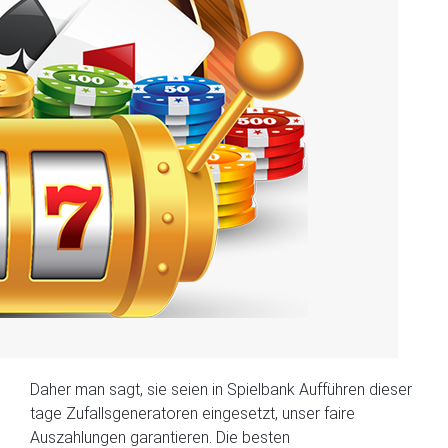
Daher man sagt, sie seien in Spielbank Aufführen dieser
tage Zufallsgeneratoren eingesetzt, unser faire
Auszahlungen garantieren. Die besten