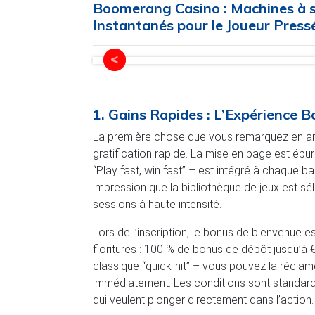
Boomerang Casino : Machines à s
Instantanés pour le Joueur Press
1. Gains Rapides : L’Expérience
La première chose que vous remarquez en ar
gratification rapide. La mise en page est épur
“Play fast, win fast” – est intégré à chaque ba
impression que la bibliothèque de jeux est sé
sessions à haute intensité.
Lors de l’inscription, le bonus de bienvenue 
fioritures : 100 % de bonus de dépôt jusqu’à €
classique “quick‑hit” – vous pouvez la récl
immédiatement. Les conditions sont standard,
qui veulent plonger directement dans l’action.