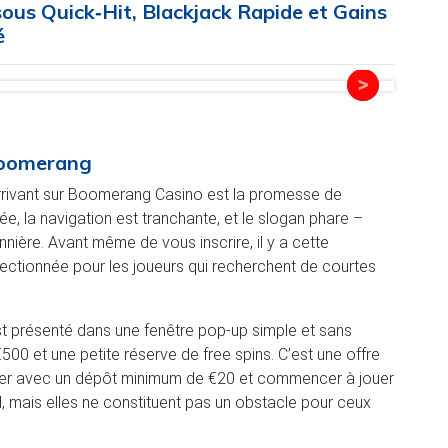
ous Quick‑Hit, Blackjack Rapide et Gains
é
 Boomerang
rivant sur Boomerang Casino est la promesse de
ée, la navigation est tranchante, et le slogan phare –
nnière. Avant même de vous inscrire, il y a cette
lectionnée pour les joueurs qui recherchent de courtes
est présenté dans une fenêtre pop-up simple et sans
500 et une petite réserve de free spins. C’est une offre
amer avec un dépôt minimum de €20 et commencer à jouer
 mais elles ne constituent pas un obstacle pour ceux