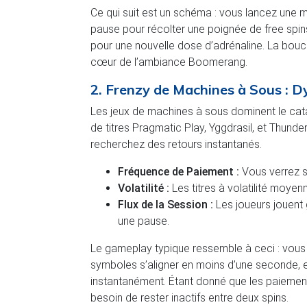
Ce qui suit est un schéma : vous lancez une m
pause pour récolter une poignée de free spins
pour une nouvelle dose d’adrénaline. La boucl
cœur de l’ambiance Boomerang.
2. Frenzy de Machines à Sous : 
Les jeux de machines à sous dominent le c
de titres Pragmatic Play, Yggdrasil, et Thunder
recherchez des retours instantanés.
Fréquence de Paiement :
Vous verrez s
Volatilité :
Les titres à volatilité moyenn
Flux de la Session :
Les joueurs jouent 
une pause.
Le gameplay typique ressemble à ceci : vous 
symboles s’aligner en moins d’une seconde, et
instantanément. Étant donné que les paiement
besoin de rester inactifs entre deux spins.