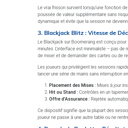
Le vrai frisson survient lorsqu’une fonction d
poussée de valeur supplémentaire sans risquer
dynamique et évite que la session ne devien
3. Blackjack Blitz : Vitesse de Déc
Le Blackjack sur Boomerang est conçu pour d
minutes. L’interface est minimaliste – pas de 
de miser et de demander des cartes ou de res
Les joueurs qui privilégient les sessions rapide
lancer une série de mains sans interruption e
Placement des Mises :
Mises à jour in
Hit ou Stand :
Contrôles en un tapement
Offre d’Assurance :
Rejetée automatiqu
Ce dispositif signifie que la plupart des sess
joueur ne passe à une autre table ou ne rentre