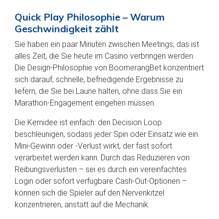
Quick Play Philosophie – Warum
Geschwindigkeit zählt
Sie haben ein paar Minuten zwischen Meetings; das ist
alles Zeit, die Sie heute im Casino verbringen werden.
Die Design-Philosophie von BoomerangBet konzentriert
sich darauf, schnelle, befriedigende Ergebnisse zu
liefern, die Sie bei Laune halten, ohne dass Sie ein
Marathon-Engagement eingehen müssen.
Die Kernidee ist einfach: den Decision Loop
beschleunigen, sodass jeder Spin oder Einsatz wie ein
Mini‑Gewinn oder -Verlust wirkt, der fast sofort
verarbeitet werden kann. Durch das Reduzieren von
Reibungsverlusten – sei es durch ein vereinfachtes
Login oder sofort verfügbare Cash‑Out-Optionen –
können sich die Spieler auf den Nervenkitzel
konzentrieren, anstatt auf die Mechanik.