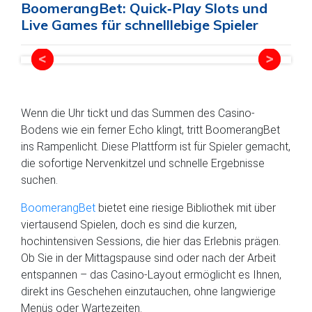
BoomerangBet: Quick‑Play Slots und
Live Games für schnelllebige Spieler
Wenn die Uhr tickt und das Summen des Casino-
Bodens wie ein ferner Echo klingt, tritt BoomerangBet
ins Rampenlicht. Diese Plattform ist für Spieler gemacht,
die sofortige Nervenkitzel und schnelle Ergebnisse
suchen.
BoomerangBet
bietet eine riesige Bibliothek mit über
viertausend Spielen, doch es sind die kurzen,
hochintensiven Sessions, die hier das Erlebnis prägen.
Ob Sie in der Mittagspause sind oder nach der Arbeit
entspannen – das Casino-Layout ermöglicht es Ihnen,
direkt ins Geschehen einzutauchen, ohne langwierige
Menüs oder Wartezeiten.