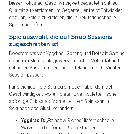
Dieser Fokus auf Geschwindigkeit bedeutet nicht, auf
Qualität zu verzichten; im Gegenteil, er treibt Entwickler
dazu an, Spiele zu kreieren, die in Sekundenschnelle
Spannung liefern.
Spielauswahl, die auf Snap Sessions
zugeschnitten ist
Boosterslots von Yggdrasil Gaming und Betsoft Gaming
stehen im Mittelpunkt, jeweils mit hoher Volatilität und
schnellen Auszahlungen, die perfekt in eine 10-Minuten-
Session passen.
Für diejenigen, die Strategie mögen, aber dennoch
Geschwindigkeit wollen, bieten Live‑Roulette-Tische
sofortige Glücksrad‑Momente – ein Spin kann in
Sekunden das Glück verändern.
Yggdrasil’s
„Rainbow Riches“ liefert schnelle
Walzen und sofortige Bonus-Trigger.