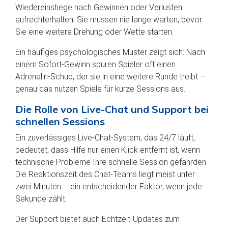
Wiedereinstiege nach Gewinnen oder Verlusten
aufrechterhalten; Sie müssen nie lange warten, bevor
Sie eine weitere Drehung oder Wette starten.
Ein häufiges psychologisches Muster zeigt sich: Nach
einem Sofort‑Gewinn spüren Spieler oft einen
Adrenalin‑Schub, der sie in eine weitere Runde treibt –
genau das nutzen Spiele für kurze Sessions aus.
Die Rolle von Live-Chat und Support bei
schnellen Sessions
Ein zuverlässiges Live-Chat-System, das 24/7 läuft,
bedeutet, dass Hilfe nur einen Klick entfernt ist, wenn
technische Probleme Ihre schnelle Session gefährden.
Die Reaktionszeit des Chat-Teams liegt meist unter
zwei Minuten – ein entscheidender Faktor, wenn jede
Sekunde zählt.
Der Support bietet auch Echtzeit-Updates zum