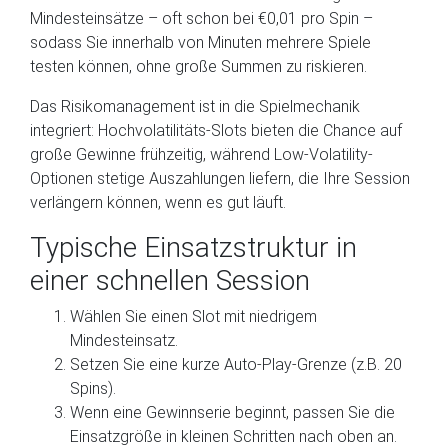
Mindesteinsätze – oft schon bei €0,01 pro Spin –
sodass Sie innerhalb von Minuten mehrere Spiele
testen können, ohne große Summen zu riskieren.
Das Risikomanagement ist in die Spielmechanik
integriert: Hochvolatilitäts-Slots bieten die Chance auf
große Gewinne frühzeitig, während Low-Volatility-
Optionen stetige Auszahlungen liefern, die Ihre Session
verlängern können, wenn es gut läuft.
Typische Einsatzstruktur in
einer schnellen Session
Wählen Sie einen Slot mit niedrigem
Mindesteinsatz.
Setzen Sie eine kurze Auto‑Play-Grenze (z.B. 20
Spins).
Wenn eine Gewinnserie beginnt, passen Sie die
Einsatzgröße in kleinen Schritten nach oben an.