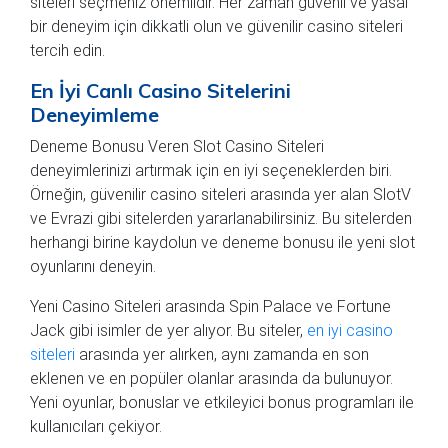
siteleri seçmeniz önemlidir. Her zaman güvenli ve yasal
bir deneyim için dikkatli olun ve güvenilir casino siteleri
tercih edin.
En İyi Canlı Casino Sitelerini
Deneyimleme
Deneme Bonusu Veren Slot Casino Siteleri
deneyimlerinizi artırmak için en iyi seçeneklerden biri.
Örneğin, güvenilir casino siteleri arasında yer alan SlotV
ve Evrazi gibi sitelerden yararlanabilirsiniz. Bu sitelerden
herhangi birine kaydolun ve deneme bonusu ile yeni slot
oyunlarını deneyin.
Yeni Casino Siteleri arasında Spin Palace ve Fortune
Jack gibi isimler de yer alıyor. Bu siteler,
en iyi casino
siteleri
arasında yer alırken, aynı zamanda en son
eklenen ve en popüler olanlar arasında da bulunuyor.
Yeni oyunlar, bonuslar ve etkileyici bonus programları ile
kullanıcıları çekiyor.