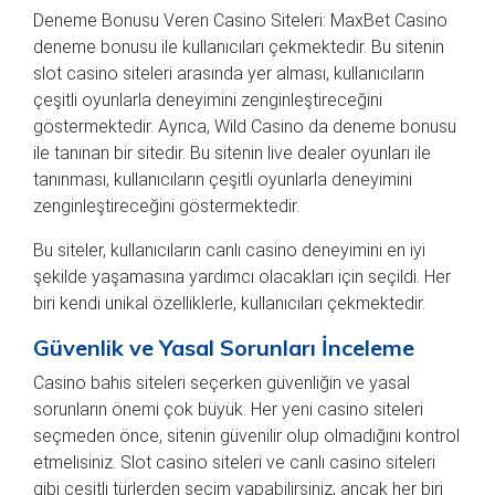
Deneme Bonusu Veren Casino Siteleri: MaxBet Casino
deneme bonusu ile kullanıcıları çekmektedir. Bu sitenin
slot casino siteleri arasında yer alması, kullanıcıların
çeşitli oyunlarla deneyimini zenginleştireceğini
göstermektedir. Ayrıca, Wild Casino da deneme bonusu
ile tanınan bir sitedir. Bu sitenin live dealer oyunları ile
tanınması, kullanıcıların çeşitli oyunlarla deneyimini
zenginleştireceğini göstermektedir.
Bu siteler, kullanıcıların canlı casino deneyimini en iyi
şekilde yaşamasına yardımcı olacakları için seçildi. Her
biri kendi unikal özelliklerle, kullanıcıları çekmektedir.
Güvenlik ve Yasal Sorunları İnceleme
Casino bahis siteleri seçerken güvenliğin ve yasal
sorunların önemi çok büyük. Her yeni casino siteleri
seçmeden önce, sitenin güvenilir olup olmadığını kontrol
etmelisiniz. Slot casino siteleri ve canlı casino siteleri
gibi çeşitli türlerden seçim yapabilirsiniz, ancak her biri