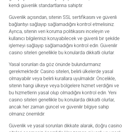
kendi güvenlik standartlarına sahiptir.
Güvenlik açısından, sitenin SSL sertifikasını ve güvenli
bağlantıyı sağlayıp sağlamadığını kontrol etmelisiniz.
Ayrıca, sitenin veri koruma politikasını inceleyin ve
kullanıcı bilgilerinizi koruyabilecek ve güvenli bir şekilde
işlemeyi sağlayıp sağlamadığını kontrol edin. Güvenilir
casino siteleri genellikle bu konularda dikkatli olurlar.
Yasal sorunları da göz önünde bulundurmanız
gerekmektedir. Casino siteleri, belirli ülkelerde yasal
olmayabilir veya belirli kurallara uyulmalıdır. Öncelikle,
sitenin hangi ülkeye veya bölgelere hizmet verdiğini ve
bu hizmetlerin yasal olup olmadığını kontrol edin. Yeni
casino siteleri genellikle bu konularda dikkatli olurlar,
ancak her zaman güncel ve güvenilir bilgiye sahip
olmanız önemlidir.
Güvenlik ve yasal sorunları dikkate alarak, doğru casino