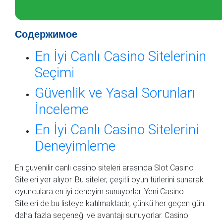
Содержимое
En İyi Canlı Casino Sitelerinin
Seçimi
Güvenlik ve Yasal Sorunları
İnceleme
En İyi Canlı Casino Sitelerini
Deneyimleme
En güvenilir canlı casino siteleri arasında Slot Casino
Siteleri yer alıyor. Bu siteler, çeşitli oyun türlerini sunarak
oyunculara en iyi deneyim sunuyorlar. Yeni Casino
Siteleri de bu listeye katılmaktadır, çünkü her geçen gün
daha fazla seçeneği ve avantajı sunuyorlar. Casino