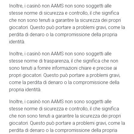
Inoltre, i casinò non AAMS non sono soggetti alle
stesse norme di sicurezza e controllo, il che significa
che non sono tenuti a garantire la sicurezza dei propri
giocatori. Questo può portare a problemi gravi, come la
perdita di denaro o la compromissione della propria
identità.
Inoltre, i casinò non AAMS non sono soggetti alle
stesse norme di trasparenza, il che significa che non
sono tenuti a fornire informazioni chiare e precise ai
propri giocatori. Questo può portare a problemi gravi,
come la perdita di denaro o la compromissione della
propria identità.
Inoltre, i casinò non AAMS non sono soggetti alle
stesse norme di sicurezza e controllo, il che significa
che non sono tenuti a garantire la sicurezza dei propri
giocatori. Questo può portare a problemi gravi, come la
perdita di denaro o la compromissione della propria