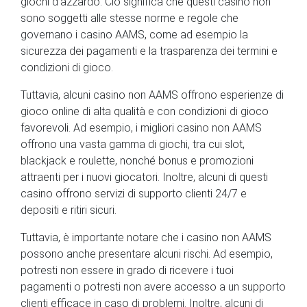
giochi d’azzardo. Ciò significa che questi casino non
sono soggetti alle stesse norme e regole che
governano i casino AAMS, come ad esempio la
sicurezza dei pagamenti e la trasparenza dei termini e
condizioni di gioco.
Tuttavia, alcuni casino non AAMS offrono esperienze di
gioco online di alta qualità e con condizioni di gioco
favorevoli. Ad esempio, i migliori casino non AAMS
offrono una vasta gamma di giochi, tra cui slot,
blackjack e roulette, nonché bonus e promozioni
attraenti per i nuovi giocatori. Inoltre, alcuni di questi
casino offrono servizi di supporto clienti 24/7 e
depositi e ritiri sicuri.
Tuttavia, è importante notare che i casino non AAMS
possono anche presentare alcuni rischi. Ad esempio,
potresti non essere in grado di ricevere i tuoi
pagamenti o potresti non avere accesso a un supporto
clienti efficace in caso di problemi. Inoltre, alcuni di