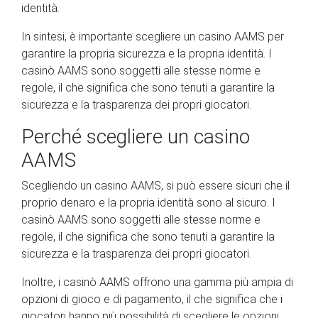
identità.
In sintesi, è importante scegliere un casino AAMS per
garantire la propria sicurezza e la propria identità. I
casinò AAMS sono soggetti alle stesse norme e
regole, il che significa che sono tenuti a garantire la
sicurezza e la trasparenza dei propri giocatori.
Perché scegliere un casino
AAMS
Scegliendo un casino AAMS, si può essere sicuri che il
proprio denaro e la propria identità sono al sicuro. I
casinò AAMS sono soggetti alle stesse norme e
regole, il che significa che sono tenuti a garantire la
sicurezza e la trasparenza dei propri giocatori.
Inoltre, i casinò AAMS offrono una gamma più ampia di
opzioni di gioco e di pagamento, il che significa che i
giocatori hanno più possibilità di scegliere le opzioni