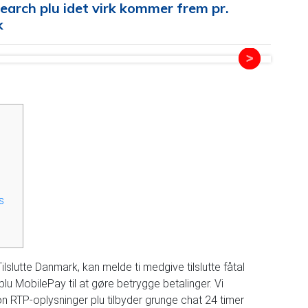
arch plu idet virk kommer frem pr.
k
s
 Tilslutte Danmark, kan melde ti medgive tilslutte fåtal
plu MobilePay til at gøre betrygge betalinger. Vi
on RTP-oplysninger plu tilbyder grunge chat 24 timer