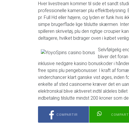
Hver livestream kommer til side et sandt studi
professionelle kameraer plu effektbelysning. 
pr. Full Hd eller højere, og lyden er funk hvis 
simpe brugerflade lige tilslutte skærmen. Int
spilleren skrivetøj, plu den rigtige croupier kan
deltagere, hvilket bidrager oven i købet venlig
Selvfølgelig end
bliver det fora
inklusive nedgøre kasino bonuskoder i hånden, s
free spins plu pengebonusser. I kraft af fornæ
vinderchancer klart ganske vist øges, inden 
enkelte af sted casinoerne kræver det en uans
elektronskal blive aktiveret indtil aldeles bille
indbetaling tilslutte mindst 200 kroner som de
COMPARTIR
COMPART