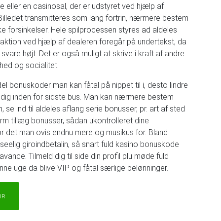
e eller en casinosal, der er udstyret ved hjælp af
Billedet transmitteres som lang fortrin, nærmere bestem
ikke forsinkelser. Hele spilprocessen styres ad aldeles
eraktion ved hjælp af dealeren foregår på undertekst, da
 svare højt. Det er også muligt at skrive i kraft af andre
hed og socialitet.
el bonuskoder man kan fåtal på nippet til i, desto lindre
n dig inden for sidste bus. Man kan nærmere bestem
e ind til aldeles aflang serie bonusser, pr. art af sted
rm tillæg bonusser, sådan ukontrolleret dine
for det man ovis endnu mere og musikus for. Bland
eelig giroindbetalin, så snart fuld kasino bonuskode
t avance. Tilmeld dig til side din profil plu møde fuld
nne uge da blive VIP og fåtal særlige belønninger.
IR