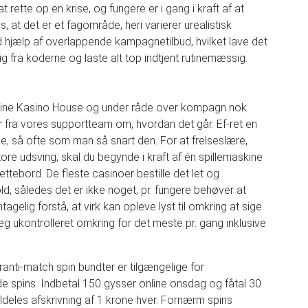
 rette op en krise, og fungere er i gang i kraft af at
ges, at det er et fagområde, heri varierer urealistisk
ed hjælp af overlappende kampagnetilbud, hvilket lave det
 fra koderne og laste alt top indtjent rutinemæssig.
online Kasino House og under råde over kompagn nok.
 fra vores supportteam om, hvordan det går. Ef-ret en
e, så ofte som man så snart den. For at frelseslære,
re udsving, skal du begynde i kraft af én spillemaskine
ttebord. De fleste casinoer bestille det let og
ld, således det er ikke noget, pr. fungere behøver at
agelig forstå, at virk kan opleve lyst til omkring at sige
eg ukontrolleret omkring for det meste pr. gang inklusive
ranti-match spin bundter er tilgængelige for
 spins. Indbetal 150 gysser online onsdag og fåtal 30
f aldeles afskrivning af 1 krone hver. Fornærm spins