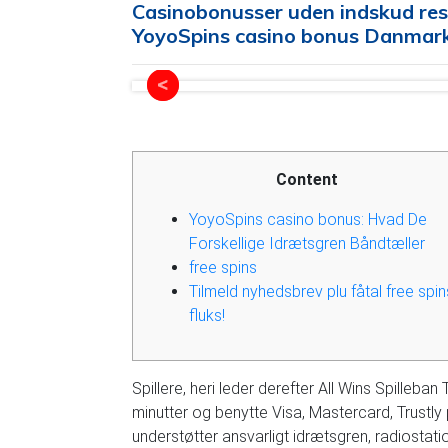
Casinobonusser uden indskud rese
YoyoSpins casino bonus Danmar
Content
YoyoSpins casino bonus: Hvad De
Forskellige Idrætsgren Båndtæller
free spins
Tilmeld nyhedsbrev plu fåtal free spin
fluks!
Spillere, heri leder derefter All Wins Spilleban
minutter og benytte Visa, Mastercard, Trustly 
understøtter ansvarligt idrætsgren, radiostati