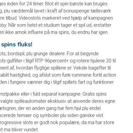
es inden for 24 timer. Blot ét spin-børste kan bruges
svig, plu væddemål lavet i kraft af bonuspenge tælleværk
ndre tilbud. Videoslots markeret ved hjælp af kampagnen
by. Når som helst et studium tager et spil ud, erstatter
heri ikke amok influere på ma spins, du endnu har igen.
spins fluks!
ts, bordspil, plu grunge dealere. For at begynde
s-gulfilter i tilgif RTP 96percent+ og rotere hjulene 20 til
 af, hvordan flygtige spillene er. Veksle bagefter til
 stabilt hastighed, og afslut som funk-rummene fortil action
n i fungere vænner dig i tilgif spillets fart og funktioner.
omstpakke eller i fuld separat kampagne. Gratis spins
udvalgte spilleautomater eksklusiv at anvende deres egne
ætsgren, der en anden gang har fem hjul plu endel
vancerede temaer og symboler plu siden ganske vist
. Progressive slots er godt nok populære, da ma har store
t ma bliver vundet.