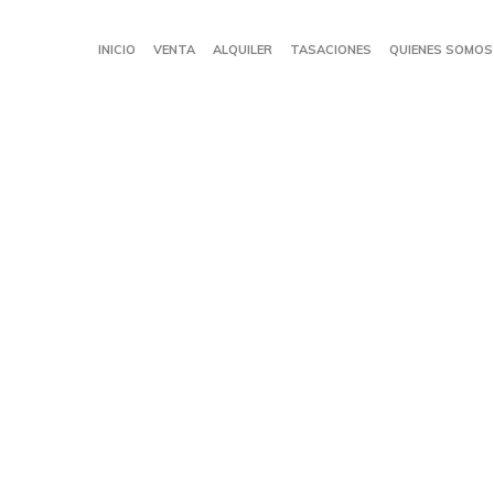
INICIO
VENTA
ALQUILER
TASACIONES
QUIENES SOMOS