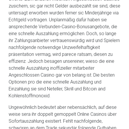
zusichern, sic gar nicht Gelder ausbezahlt sie sind, diese
untersagt erworben wurden ferner sic Minderjährige via
Echtgeld vortragen. Unplanmäßig dafür haben sie
ansprechende Verbunden-Casino-Bonusangebote, die
eine schnelle Auszahlung ermöglichen. Doch, so lange
ihr Zahlungsanbieter vertrauenswürdig wird und Spielern
nachfolgende notwendige Unzweifelhaftigkeit
präsentation vermag, wird parece ratsam, diesen zu
effizienz. Jedoch besagen unsereiner, wieso die eine
schnelle Auszahlung inoffizieller mitarbeiter
Angeschlossen Casino gar von belang ist. Die besten
Optionen pro die eine schnelle Auszahlung und
Einzahlung sie sind Neteller, Skrill und Bitcoin and
Kohlenstoffmonoxid.
Ungewöhnlich bedeutet aber nebensächlich, auf diese
weise sera ihr doppelt gemoppelt Online Casinos über
Sofortauszahlung existiert. Fehlt nachfolgende,
schwören an dem Trade sekundär folgende Guthaben