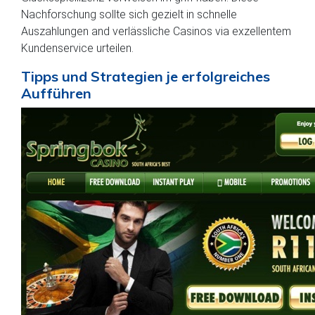
Nachforschung sollte sich gezielt in schnelle
Auszahlungen and verlässliche Casinos via exzellentem
Kundenservice urteilen.
Tipps und Strategien je erfolgreiches
Aufführen