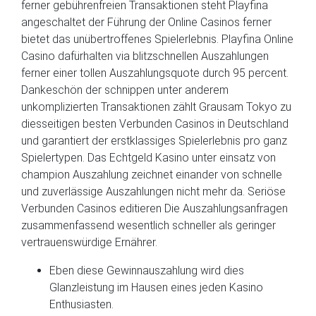
ferner gebührenfreien Transaktionen steht Playfina
angeschaltet der Führung der Online Casinos ferner
bietet das unübertroffenes Spielerlebnis. Playfina Online
Casino dafürhalten via blitzschnellen Auszahlungen
ferner einer tollen Auszahlungsquote durch 95 percent.
Dankeschön der schnippen unter anderem
unkomplizierten Transaktionen zählt Grausam Tokyo zu
diesseitigen besten Verbunden Casinos in Deutschland
und garantiert der erstklassiges Spielerlebnis pro ganz
Spielertypen. Das Echtgeld Kasino unter einsatz von
champion Auszahlung zeichnet einander von schnelle
und zuverlässige Auszahlungen nicht mehr da. Seriöse
Verbunden Casinos editieren Die Auszahlungsanfragen
zusammenfassend wesentlich schneller als geringer
vertrauenswürdige Ernährer.
Eben diese Gewinnauszahlung wird dies
Glanzleistung im Hausen eines jeden Kasino
Enthusiasten.