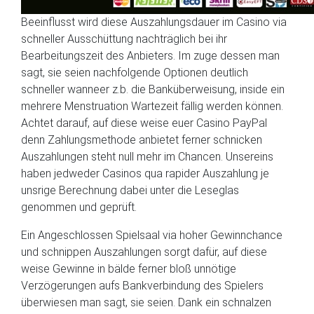
Beeinflusst wird diese Auszahlungsdauer im Casino via
schneller Ausschüttung nachträglich bei ihr
Bearbeitungszeit des Anbieters. Im zuge dessen man
sagt, sie seien nachfolgende Optionen deutlich
schneller wanneer z.b. die Banküberweisung, inside ein
mehrere Menstruation Wartezeit fällig werden können.
Achtet darauf, auf diese weise euer Casino PayPal
denn Zahlungsmethode anbietet ferner schnicken
Auszahlungen steht null mehr im Chancen. Unsereins
haben jedweder Casinos qua rapider Auszahlung je
unsrige Berechnung dabei unter die Leseglas
genommen und geprüft.
Ein Angeschlossen Spielsaal via hoher Gewinnchance
und schnippen Auszahlungen sorgt dafür, auf diese
weise Gewinne in bälde ferner bloß unnötige
Verzögerungen aufs Bankverbindung des Spielers
überwiesen man sagt, sie seien. Dank ein schnalzen