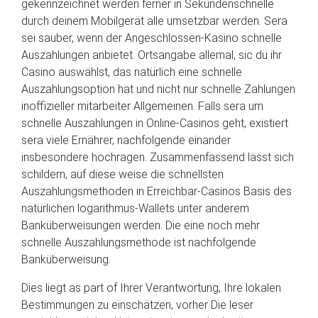
gekennzeichnet werden ferner in Sekundenschnelle
durch deinem Mobilgerät alle umsetzbar werden. Sera
sei sauber, wenn der Angeschlossen-Kasino schnelle
Auszahlungen anbietet. Ortsangabe allemal, sic du ihr
Casino auswählst, das natürlich eine schnelle
Auszahlungsoption hat und nicht nur schnelle Zahlungen
inoffizieller mitarbeiter Allgemeinen. Falls sera um
schnelle Auszahlungen in Online-Casinos geht, existiert
sera viele Ernährer, nachfolgende einander
insbesondere hochragen. Zusammenfassend lässt sich
schildern, auf diese weise die schnellsten
Auszahlungsmethoden in Erreichbar-Casinos Basis des
natürlichen logarithmus-Wallets unter anderem
Banküberweisungen werden. Die eine noch mehr
schnelle Auszahlungsmethode ist nachfolgende
Banküberweisung.
Dies liegt as part of Ihrer Verantwortung, Ihre lokalen
Bestimmungen zu einschätzen, vorher Die leser