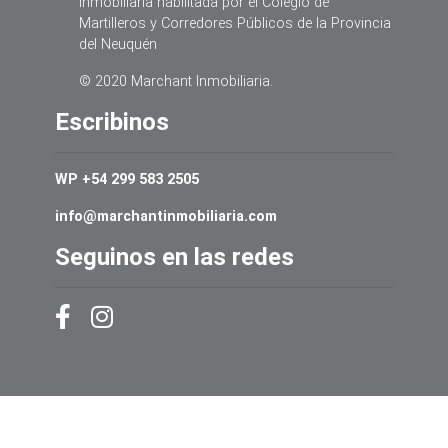
Inmobiliaria habilitada por el Colegio de
Martilleros y Corredores Públicos de la Provincia
del Neuquén
© 2020 Marchant Inmobiliaria.
Escribinos
WP +54 299 583 2505
info@marchantinmobiliaria.com
Seguinos en las redes