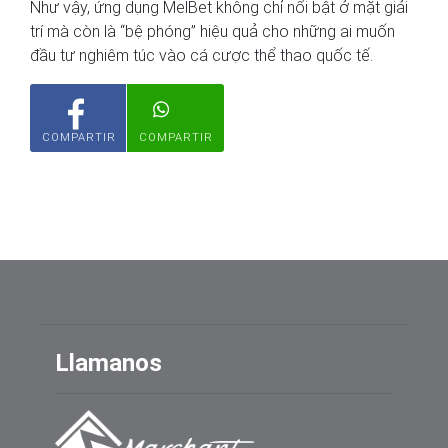
Như vậy, ứng dụng MelBet không chỉ nổi bật ở mặt giải
trí mà còn là “bệ phóng” hiệu quả cho những ai muốn
đầu tư nghiêm túc vào cá cược thể thao quốc tế.
COMPARTIR
COMPARTIR
Llamanos