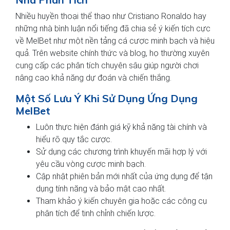
Nhiều huyền thoại thể thao như Cristiano Ronaldo hay
những nhà bình luận nổi tiếng đã chia sẻ ý kiến tích cực
về MelBet như một nền tảng cá cược minh bạch và hiệu
quả. Trên website chính thức và blog, họ thường xuyên
cung cấp các phân tích chuyên sâu giúp người chơi
nâng cao khả năng dự đoán và chiến thắng.
Một Số Lưu Ý Khi Sử Dụng Ứng Dụng
MelBet
Luôn thực hiện đánh giá kỹ khả năng tài chính và
hiểu rõ quy tắc cược.
Sử dụng các chương trình khuyến mãi hợp lý với
yêu cầu vòng cược minh bạch.
Cập nhật phiên bản mới nhất của ứng dụng để tận
dụng tính năng và bảo mật cao nhất.
Tham khảo ý kiến chuyên gia hoặc các công cụ
phân tích để tinh chỉnh chiến lược.