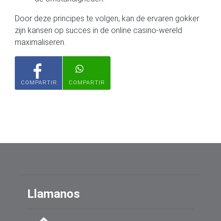
Door deze principes te volgen, kan de ervaren gokker
zijn kansen op succes in de online casino-wereld
maximaliseren.
COMPARTIR
COMPARTIR
Llamanos