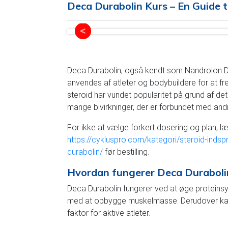
Deca Durabolin Kurs – En Guide t
Deca Durabolin, også kendt som Nandrolon De
anvendes af atleter og bodybuildere for at 
steroid har vundet popularitet på grund af de
mange bivirkninger, der er forbundet med and
For ikke at vælge forkert dosering og plan, l
https://cykluspro.com/kategori/steroid-inds
durabolin/
før bestilling.
Hvordan fungerer Deca Duraboli
Deca Durabolin fungerer ved at øge proteinsyn
med at opbygge muskelmasse. Derudover kan d
faktor for aktive atleter.