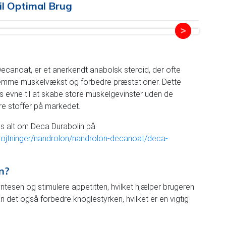
il Optimal Brug
canoat, er et anerkendt anabolsk steroid, der ofte
fremme muskelvækst og forbedre præstationer. Dette
ts evne til at skabe store muskelgevinster uden de
re stoffer på markedet.
æs alt om Deca Durabolin på
projtninger/nandrolon/nandrolon-decanoat/deca-
n?
tesen og stimulere appetitten, hvilket hjælper brugeren
et også forbedre knoglestyrken, hvilket er en vigtig