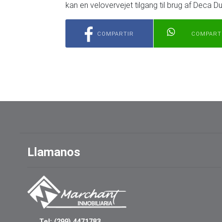
kan en velovervejet tilgang til brug af Deca 
COMPARTIR
COMPART
Llamanos
Tel: (299) 4471783