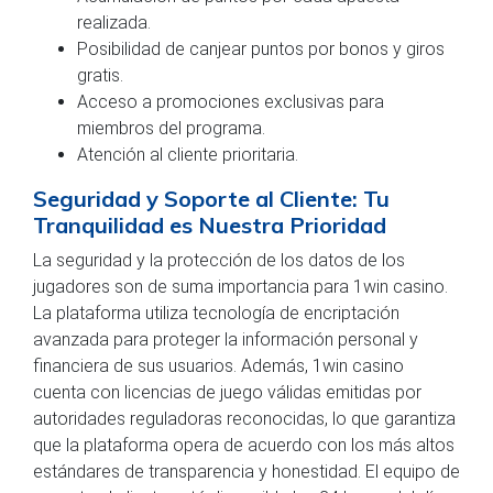
realizada.
Posibilidad de canjear puntos por bonos y giros
gratis.
Acceso a promociones exclusivas para
miembros del programa.
Atención al cliente prioritaria.
Seguridad y Soporte al Cliente: Tu
Tranquilidad es Nuestra Prioridad
La seguridad y la protección de los datos de los
jugadores son de suma importancia para 1win casino.
La plataforma utiliza tecnología de encriptación
avanzada para proteger la información personal y
financiera de sus usuarios. Además, 1win casino
cuenta con licencias de juego válidas emitidas por
autoridades reguladoras reconocidas, lo que garantiza
que la plataforma opera de acuerdo con los más altos
estándares de transparencia y honestidad. El equipo de