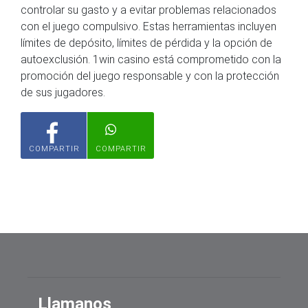
controlar su gasto y a evitar problemas relacionados
con el juego compulsivo. Estas herramientas incluyen
límites de depósito, límites de pérdida y la opción de
autoexclusión. 1win casino está comprometido con la
promoción del juego responsable y con la protección
de sus jugadores.
COMPARTIR
COMPARTIR
Llamanos