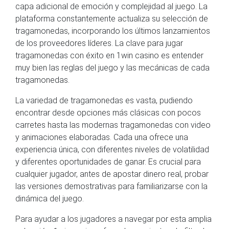
capa adicional de emoción y complejidad al juego. La
plataforma constantemente actualiza su selección de
tragamonedas, incorporando los últimos lanzamientos
de los proveedores líderes. La clave para jugar
tragamonedas con éxito en 1win casino es entender
muy bien las reglas del juego y las mecánicas de cada
tragamonedas.
La variedad de tragamonedas es vasta, pudiendo
encontrar desde opciones más clásicas con pocos
carretes hasta las modernas tragamonedas con video
y animaciones elaboradas. Cada una ofrece una
experiencia única, con diferentes niveles de volatilidad
y diferentes oportunidades de ganar. Es crucial para
cualquier jugador, antes de apostar dinero real, probar
las versiones demostrativas para familiarizarse con la
dinámica del juego.
Para ayudar a los jugadores a navegar por esta amplia