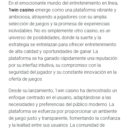
En el emocionante mundo del entretenimiento en línea,
1win casino
emerge como una plataforma vibrante y
ambiciosa, atrayendo a jugadores con su amplia
selección de juegos y la promesa de experiencias
inolvidables. No es simplemente otro casino; es un
universo de posibilidades, donde la suerte y la
estrategia se entrelazan para ofrecer entretenimiento
de alta calidad y oportunidades de ganar. La
plataforma se ha ganado rápidamente una reputación
por su interfaz intuitiva, su compromiso con la
seguridad del jugador y su constante innovación en la
oferta de juegos.
Desde su lanzamiento, 1win casino ha demostrado un
enfoque centrado en el usuario, adaptándose a las
necesidades y preferencias del público moderno. La
plataforma se esfuerza por proporcionar un ambiente
de juego justo y transparente, fomentando la confianza
y la lealtad entre sus usuarios. La comunidad de