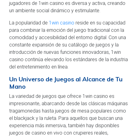
jugadores de 1win casino es diversa y activa, creando
un ambiente social dinámico y estimulante.
La popularidad de
1win casino
reside en su capacidad
para combinar la emoción del juego tradicional con la
comodidad y accesibilidad del entorno digital. Con una
constante expansión de su catálogo de juegos y la
introducción de nuevas funciones innovadoras, 1win
casino continúa elevando los estándares de la industria
del entretenimiento en línea.
Un Universo de Juegos al Alcance de Tu
Mano
La variedad de juegos que ofrece 1win casino es
impresionante, abarcando desde las clásicas máquinas
tragamonedas hasta juegos de mesa populares como
el blackjack y la ruleta. Para aquellos que buscan una
experiencia más inmersiva, también hay disponibles
juegos de casino en vivo con crupieres reales,