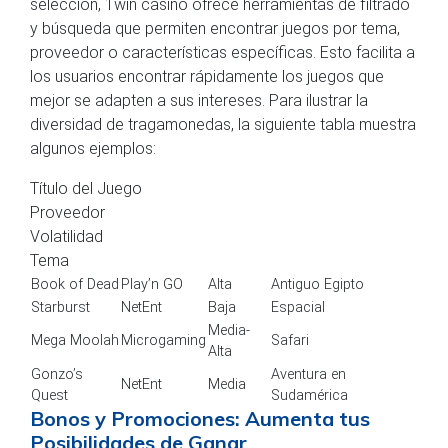
selección, 1win casino ofrece herramientas de filtrado
y búsqueda que permiten encontrar juegos por tema,
proveedor o características específicas. Esto facilita a
los usuarios encontrar rápidamente los juegos que
mejor se adapten a sus intereses. Para ilustrar la
diversidad de tragamonedas, la siguiente tabla muestra
algunos ejemplos:
Título del Juego
Proveedor
Volatilidad
Tema
Book of Dead
Play’n GO
Alta
Antiguo Egipto
Starburst
NetEnt
Baja
Espacial
Media-
Mega Moolah
Microgaming
Safari
Alta
Gonzo’s
Aventura en
NetEnt
Media
Quest
Sudamérica
Bonos y Promociones: Aumenta tus
Posibilidades de Ganar