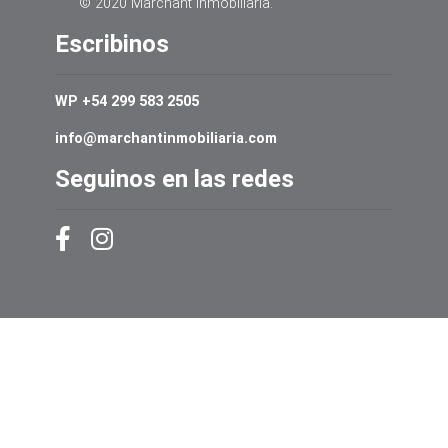
© 2020 Marchant Inmobiliaria.
Escribinos
WP +54 299 583 2505
info@marchantinmobiliaria.com
Seguinos en las redes