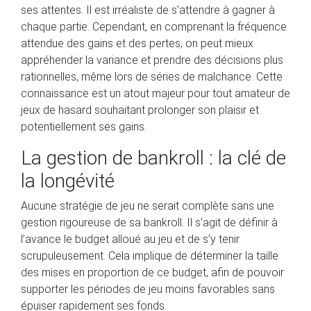
ses attentes. Il est irréaliste de s’attendre à gagner à
chaque partie. Cependant, en comprenant la fréquence
attendue des gains et des pertes, on peut mieux
appréhender la variance et prendre des décisions plus
rationnelles, même lors de séries de malchance. Cette
connaissance est un atout majeur pour tout amateur de
jeux de hasard souhaitant prolonger son plaisir et
potentiellement ses gains.
La gestion de bankroll : la clé de
la longévité
Aucune stratégie de jeu ne serait complète sans une
gestion rigoureuse de sa bankroll. Il s’agit de définir à
l’avance le budget alloué au jeu et de s’y tenir
scrupuleusement. Cela implique de déterminer la taille
des mises en proportion de ce budget, afin de pouvoir
supporter les périodes de jeu moins favorables sans
épuiser rapidement ses fonds.