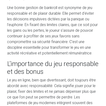
Une bonne gestion de bankroll est synonyme de jeu
responsable et de plaisir durable. Elle permet d’éviter
les décisions impulsives dictées par la panique ou
l’euphorie. En fixant des limites claires, que ce soit pour
les gains ou les pertes, le joueur s’assure de pouvoir
continuer à profiter de ses jeux favoris sans
compromettre sa sécurité financière. C’est une
discipline essentielle pour transformer le jeu en une
activité récréative et potentiellement rémunératrice.
L’importance du jeu responsable
et des bonus
Le jeu en ligne, bien que divertissant, doit toujours être
abordé avec responsabilité. Cela signifie jouer pour le
plaisir, fixer des limites et ne jamais dépenser plus que
ce que l’on peut se permettre de perdre. Les
plateformes de jeu modernes intègrent souvent des