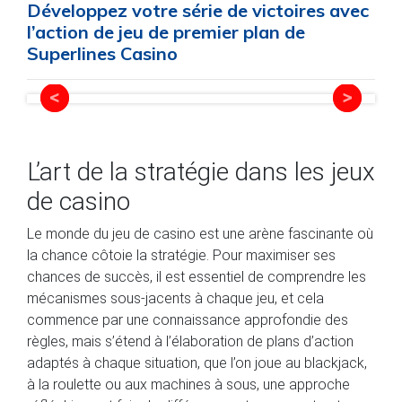
Développez votre série de victoires avec
l’action de jeu de premier plan de
Superlines Casino
L’art de la stratégie dans les jeux
de casino
Le monde du jeu de casino est une arène fascinante où
la chance côtoie la stratégie. Pour maximiser ses
chances de succès, il est essentiel de comprendre les
mécanismes sous-jacents à chaque jeu, et cela
commence par une connaissance approfondie des
règles, mais s’étend à l’élaboration de plans d’action
adaptés à chaque situation, que l’on joue au blackjack,
à la roulette ou aux machines à sous, une approche