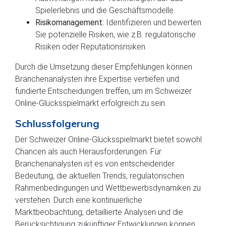
Spielerlebnis und die Geschäftsmodelle.
Risikomanagement:
Identifizieren und bewerten
Sie potenzielle Risiken, wie z.B. regulatorische
Risiken oder Reputationsrisiken.
Durch die Umsetzung dieser Empfehlungen können
Branchenanalysten ihre Expertise vertiefen und
fundierte Entscheidungen treffen, um im Schweizer
Online-Glücksspielmarkt erfolgreich zu sein.
Schlussfolgerung
Der Schweizer Online-Glücksspielmarkt bietet sowohl
Chancen als auch Herausforderungen. Für
Branchenanalysten ist es von entscheidender
Bedeutung, die aktuellen Trends, regulatorischen
Rahmenbedingungen und Wettbewerbsdynamiken zu
verstehen. Durch eine kontinuierliche
Marktbeobachtung, detaillierte Analysen und die
Berücksichtigung zukünftiger Entwicklungen können