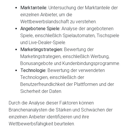
Marktanteile:
Untersuchung der Marktanteile der
einzelnen Anbieter, um die
Wettbewerbslandschaft zu verstehen.
Angebotene Spiele:
Analyse der angebotenen
Spiele, einschließlich Spielautomaten, Tischspiele
und Live-Dealer-Spiele.
Marketingstrategien:
Bewertung der
Marketingstrategien, einschließlich Werbung,
Bonusangebote und Kundenbindungsprogramme.
Technologie:
Bewertung der verwendeten
Technologien, einschließlich der
Benutzerfreundlichkeit der Plattformen und der
Sicherheit der Daten.
Durch die Analyse dieser Faktoren können
Branchenanalysten die Stärken und Schwächen der
einzelnen Anbieter identifizieren und ihre
Wettbewerbsfähigkeit beurteilen.