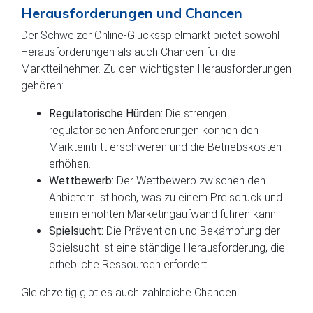
Herausforderungen und Chancen
Der Schweizer Online-Glücksspielmarkt bietet sowohl
Herausforderungen als auch Chancen für die
Marktteilnehmer. Zu den wichtigsten Herausforderungen
gehören:
Regulatorische Hürden:
Die strengen
regulatorischen Anforderungen können den
Markteintritt erschweren und die Betriebskosten
erhöhen.
Wettbewerb:
Der Wettbewerb zwischen den
Anbietern ist hoch, was zu einem Preisdruck und
einem erhöhten Marketingaufwand führen kann.
Spielsucht:
Die Prävention und Bekämpfung der
Spielsucht ist eine ständige Herausforderung, die
erhebliche Ressourcen erfordert.
Gleichzeitig gibt es auch zahlreiche Chancen: