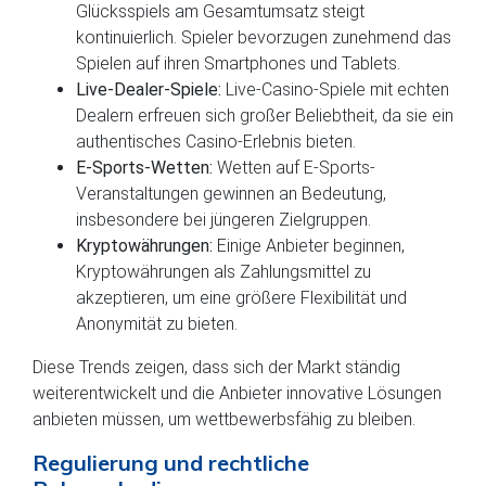
Glücksspiels am Gesamtumsatz steigt
kontinuierlich. Spieler bevorzugen zunehmend das
Spielen auf ihren Smartphones und Tablets.
Live-Dealer-Spiele:
Live-Casino-Spiele mit echten
Dealern erfreuen sich großer Beliebtheit, da sie ein
authentisches Casino-Erlebnis bieten.
E-Sports-Wetten:
Wetten auf E-Sports-
Veranstaltungen gewinnen an Bedeutung,
insbesondere bei jüngeren Zielgruppen.
Kryptowährungen:
Einige Anbieter beginnen,
Kryptowährungen als Zahlungsmittel zu
akzeptieren, um eine größere Flexibilität und
Anonymität zu bieten.
Diese Trends zeigen, dass sich der Markt ständig
weiterentwickelt und die Anbieter innovative Lösungen
anbieten müssen, um wettbewerbsfähig zu bleiben.
Regulierung und rechtliche