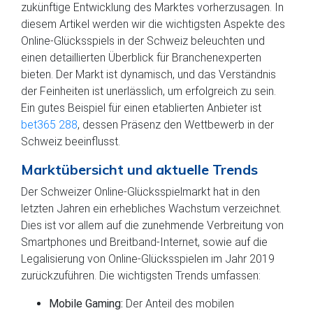
zukünftige Entwicklung des Marktes vorherzusagen. In
diesem Artikel werden wir die wichtigsten Aspekte des
Online-Glücksspiels in der Schweiz beleuchten und
einen detaillierten Überblick für Branchenexperten
bieten. Der Markt ist dynamisch, und das Verständnis
der Feinheiten ist unerlässlich, um erfolgreich zu sein.
Ein gutes Beispiel für einen etablierten Anbieter ist
bet365 288
, dessen Präsenz den Wettbewerb in der
Schweiz beeinflusst.
Marktübersicht und aktuelle Trends
Der Schweizer Online-Glücksspielmarkt hat in den
letzten Jahren ein erhebliches Wachstum verzeichnet.
Dies ist vor allem auf die zunehmende Verbreitung von
Smartphones und Breitband-Internet, sowie auf die
Legalisierung von Online-Glücksspielen im Jahr 2019
zurückzuführen. Die wichtigsten Trends umfassen:
Mobile Gaming:
Der Anteil des mobilen