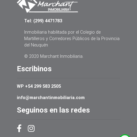
Tel: (299) 4471783
Inmobiliaria habilitada por el Colegio de
Martilleros y Corredores Públicos de la Provincia
del Neuquén
© 2020 Marchant Inmobiliaria.
Escribinos
WP +54 299 583 2505
info@marchantinmobiliaria.com
Seguinos en las redes