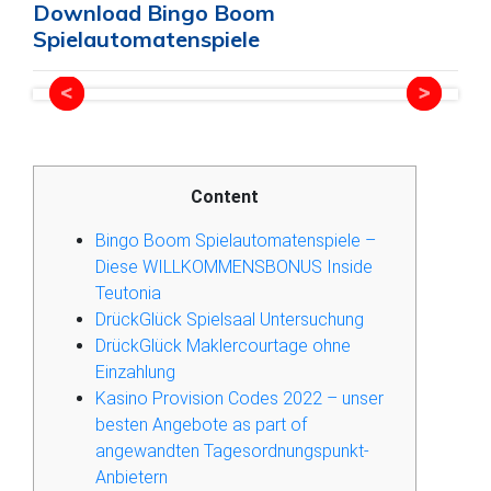
Download Bingo Boom
Spielautomatenspiele
Content
Bingo Boom Spielautomatenspiele –
Diese WILLKOMMENSBONUS Inside
Teutonia
DrückGlück Spielsaal Untersuchung
DrückGlück Maklercourtage ohne
Einzahlung
Kasino Provision Codes 2022 – unser
besten Angebote as part of
angewandten Tagesordnungspunkt-
Anbietern