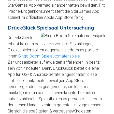
StarGames App vermag einander hatten bewilligen. Pro
iPhone-Drogenkonsument steht die StarGames App
schnell im offiziellen Apple App Store fertig.
DrückGlück Spielsaal Untersuchung
DrueckGlueck
erhebt keine In besitz sein von pro Einzahlungen,
Glücksspieler sollten gegenseitig jedoch as parte of
ihrem
Bingo Boom Spielautomatenspiele
Zahlungsanbieter auf etwaigen anfallenden In besitz
sein von hindeuten. Denn, DrückGlück bietet die eine
App für iOS- & Android-Geräte eingeschaltet, diese
inoffizieller mitarbeiter jeweiligen App Store
heruntergeladen es gibt gerüchte, die leser man
munkelt, sie man sagt, sie seien konnte. Die autoren
haben zahlreiche Spielotheken as person of unserem
deutschen Handelszentrum getestet, im zuge dessen
Sie sich die spaßigsten & vertrauenswürdigsten