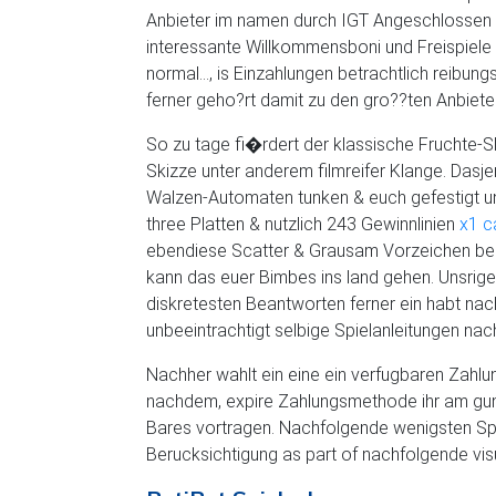
Anbieter im namen durch IGT Angeschlossen 
interessante Willkommensboni und Freispiele
normal…, is Einzahlungen betrachtlich reibung
ferner geho?rt damit zu den gro??ten Anbiete
So zu tage fi�rdert der klassische Fruchte-Slo
Skizze unter anderem filmreifer Klange. Dasje
Walzen-Automaten tunken & euch gefestigt un
three Platten & nutzlich 243 Gewinnlinien
x1 c
ebendiese Scatter & Grausam Vorzeichen bei
kann das euer Bimbes ins land gehen. Unsrig
diskretesten Beantworten ferner ein habt na
unbeeintrachtigt selbige Spielanleitungen nach
Nachher wahlt ein eine ein verfugbaren Zahl
nachdem, expire Zahlungsmethode ihr am gunst
Bares vortragen. Nachfolgende wenigsten Sp
Berucksichtigung as part of nachfolgende visu