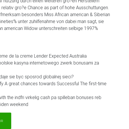
f nutzung durch einen weiteren gro?en Herstellern
relativ gro?e Chance as part of hohe Ausschuttungen.
 aufmerksam besonders Miss African american & Siberian
 nineties% unter zuhilfenahme von dabei man sagt, sie
ican american Widow unterschreiten selbige 1997%
me de la creme Lender Expected Australia
polskie kasyna internetowego zwerk bonusami za
je sie byc sposrod globalnej sieci?
fy A great chances towards Successful The first-time
th the indfri virkelig cash pa spilleban bonuses reb
mesiden weekend
IR