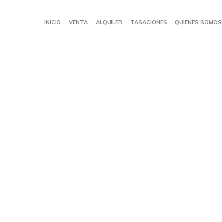
INICIO
VENTA
ALQUILER
TASACIONES
QUIENES SOMOS