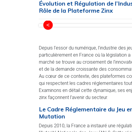
Évolution et Régulation de l’Indu
Rôle de la Plateforme Zinx
Depuis l’essor du numérique, l’industrie des j
particulièrement en France où la législation a 
marché se trouve au croisement de l’innovatio
et de la demande croissante des consommate
Au cœur de ce contexte, des plateformes 
qui respectent les cadres réglementaires tout 
Examinons en détail cette dynamique, ses en
zinx
façonnent l’avenir du secteur.
Le Cadre Réglementaire du Jeu en
Mutation
Depuis 2010, la France a instauré une régulat