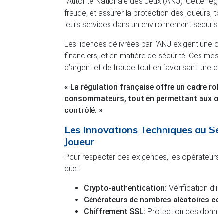
l’Autorité Nationale des Jeux (ANJ). Cette régu
fraude, et assurer la protection des joueurs,
leurs services dans un environnement sécuris
Les licences délivrées par l’ANJ exigent une
financiers, et en matière de sécurité. Ces mes
d’argent et de fraude tout en favorisant une
« La régulation française offre un cadre ro
consommateurs, tout en permettant aux o
contrôlé. »
Les Innovations Techniques au Ser
Joueur
Pour respecter ces exigences, les opérateur
que :
Crypto-authentication:
Vérification d’
Générateurs de nombres aléatoires cer
Chiffrement SSL:
Protection des donné