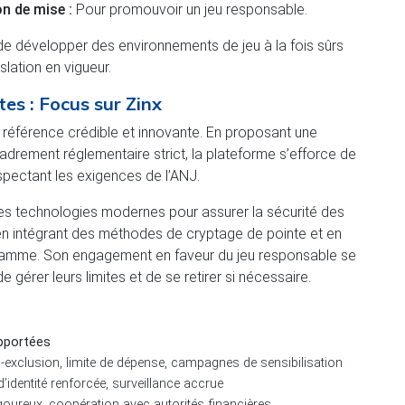
on de mise :
Pour promouvoir un jeu responsable.
e développer des environnements de jeu à la fois sûrs
slation en vigueur.
es : Focus sur Zinx
référence crédible et innovante. En proposant une
encadrement réglementaire strict, la plateforme s’efforce de
espectant les exigences de l’ANJ.
 technologies modernes pour assurer la sécurité des
en intégrant des méthodes de cryptage de pointe et en
 gamme. Son engagement en faveur du jeu responsable se
e gérer leurs limites et de se retirer si nécessaire.
pportées
o-exclusion, limite de dépense, campagnes de sensibilisation
d’identité renforcée, surveillance accrue
goureux, coopération avec autorités financières