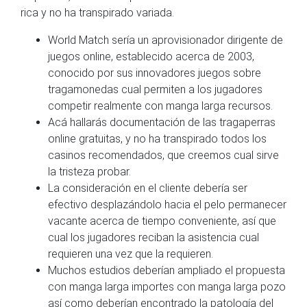
rica y no ha transpirado variada.
World Match serí­a un aprovisionador dirigente de
juegos online, establecido acerca de 2003,
conocido por sus innovadores juegos sobre
tragamonedas cual permiten a los jugadores
competir realmente con manga larga recursos.
Acá hallarás documentación de las tragaperras
online gratuitas, y no ha transpirado todos los
casinos recomendados, que creemos cual sirve
la tristeza probar.
La consideración en el cliente debería ser
efectivo desplazándolo hacia el pelo permanecer
vacante acerca de tiempo conveniente, así que
cual los jugadores reciban la asistencia cual
requieren una vez que la requieren.
Muchos estudios deberían ampliado el propuesta
con manga larga importes con manga larga pozo
así­ como deberían encontrado la patologí­a del