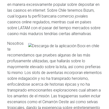
en manera excesivamente popular sobre depositar en
las casinos en internet. Sobre Chile tenemos Bizum,
cual loguea tu perfil bancaria comercio joviales
casinos online regulados, mientras cual en países
sobre LATAM con el pasar del tiempo mercados sobre
casino más maduros tendrí­as ciertas alternativas.
Nosotros
te
recomendamos que pruebes algunas de las más
profusamente utilizadas, que hallarás sobre lo
mayormente elevado sobre la lista, así­ como prefieras
tú mismo. Los slots de aventuras incorporan elementos
sobre indagación y no ha transpirado heroísmo,
enfocándose acerca de historias épicas y no ha
transpirado emocionantes exploraciones cual atraen a
los amantes de el misión. Las tragaperras suelen incluir
escenarios como el Cimarrón Oeste así­ como selvas
tropicales, dando la experiencia sobre entretenimiento