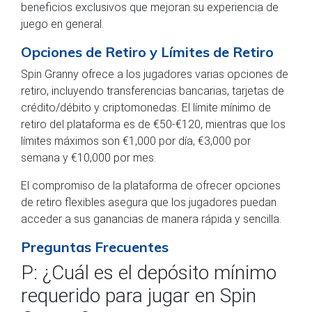
beneficios exclusivos que mejoran su experiencia de
juego en general.
Opciones de Retiro y Límites de Retiro
Spin Granny ofrece a los jugadores varias opciones de
retiro, incluyendo transferencias bancarias, tarjetas de
crédito/débito y criptomonedas. El límite mínimo de
retiro del plataforma es de €50-€120, mientras que los
límites máximos son €1,000 por día, €3,000 por
semana y €10,000 por mes.
El compromiso de la plataforma de ofrecer opciones
de retiro flexibles asegura que los jugadores puedan
acceder a sus ganancias de manera rápida y sencilla.
Preguntas Frecuentes
P: ¿Cuál es el depósito mínimo
requerido para jugar en Spin