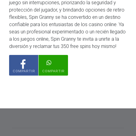
juego sin interrupciones, priorizando la seguridad y
protección del jugador, y brindando opciones de retiro
flexibles, Spin Granny se ha convertido en un destino
confiable para los entusiastas de los casino online. Ya
seas un profesional experimentado o un recién llegado
a los juegos online, Spin Granny te invita a unirte a la
diversión y reclamar tus 350 free spins hoy mismo!
COMPARTIR
COMPARTIR