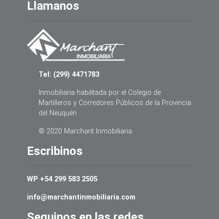
Llamanos
Tel: (299) 4471783
Inmobiliaria habilitada por el Colegio de
Martilleros y Corredores Públicos de la Provincia
del Neuquén
© 2020 Marchant Inmobiliaria.
Escribinos
WP +54 299 583 2505
info@marchantinmobiliaria.com
Seguinos en las redes