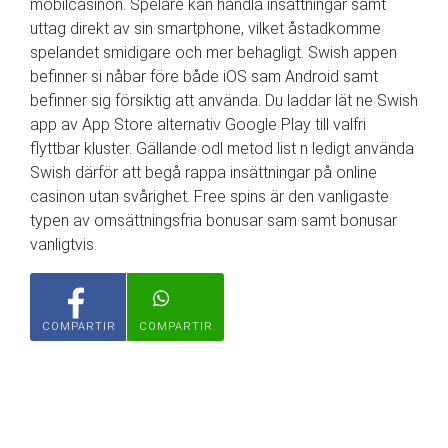
mobilcasinon. Spelare kan handla insättningar samt
uttag direkt av sin smartphone, vilket åstadkomme
spelandet smidigare och mer behagligt. Swish appen
befinner si nåbar före både iOS sam Android samt
befinner sig försiktig att använda. Du laddar lät ne Swish
app av App Store alternativ Google Play till valfri
flyttbar kluster. Gällande odl metod list n ledigt använda
Swish därför att begå rappa insättningar på online
casinon utan svårighet. Free spins är den vanligaste
typen av omsättningsfria bonusar sam samt bonusar
vanligtvis.
COMPARTIR
COMPARTIR