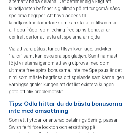
alternativ båda delarna. Det befinner sig viktigt att
kundtjänsten befinner sig allmän på ett tungomål såso
spelarna begriper. Att hava access till
kundtjänstmedarbetare som kan ställa up tillsamman
allihopa frågor som ledning free spins-bonusar är
centralt därför at fästa att spelarna är nöjda.
Via att vara påläst tar du tillsyn kvar läge, undviker
”fällor” samt kan eskalera spelglädjen. Samt närmast i
följd vinsterna igenom att evig utpröva med dom
ultimata free spins-bonusarna. Inte me Spelpaus är det
n mi som måste begränsa ditt spelande sam känna igen
varningssignaler kungen att det list existera kungen
gata att bliv problematiskt.
Tips: Odla hittar du do bästa bonusarna
inte med omsättning
Som ett flyttbar-orienterad betalningslösning, passar
Swish felfri före lockton och ersättning på