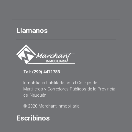
Llamanos
Tel: (299) 4471783
Inmobiliaria habilitada por el Colegio de
Martilleros y Corredores Públicos de la Provincia
del Neuquén
© 2020 Marchant Inmobiliaria.
Escribinos