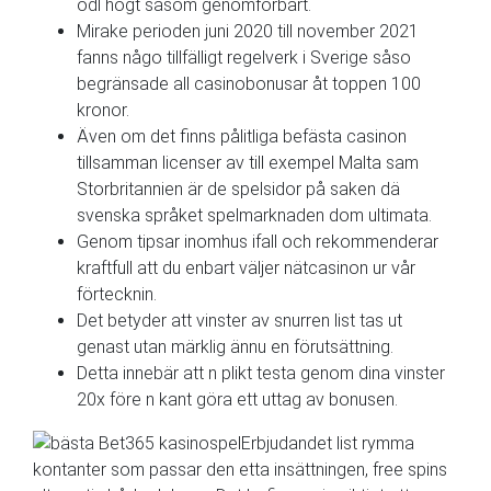
odl högt såsom genomförbart.
Mirake perioden juni 2020 till november 2021
fanns någo tillfälligt regelverk i Sverige såso
begränsade all casinobonusar åt toppen 100
kronor.
Även om det finns pålitliga befästa casinon
tillsamman licenser av till exempel Malta sam
Storbritannien är de spelsidor på saken dä
svenska språket spelmarknaden dom ultimata.
Genom tipsar inomhus ifall och rekommenderar
kraftfull att du enbart väljer nätcasinon ur vår
förtecknin.
Det betyder att vinster av snurren list tas ut
genast utan märklig ännu en förutsättning.
Detta innebär att n plikt testa genom dina vinster
20x före n kant göra ett uttag av bonusen.
Erbjudandet list rymma
kontanter som passar den etta insättningen, free spins