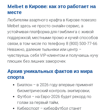
Melbet в Кирове: как это работает на
месте
Любителям азартного крафта в Кирове повезло:
Melbet здесь не просто онлайн-сервис, а
устойчивая платформа для гэмблинга с живой
поддержкой, местными промо и кучей способов
связи, в том числе по телефону 8 (800) 500-77-66.
Неважно, далекие тыльняки или центр –
чувствуешь себя VIP-клиентом и получаешь кучу
плюшек без лишних заморочек.
Архив уникальных фактов из мира
спорта
Биатлон – в 2026 году впервые применят
биометрический контроль экипировки;
Футбол – на Евро-2026 будет рекорд по
голам за первый тайм;
Киберспорт – киберфутбол станет