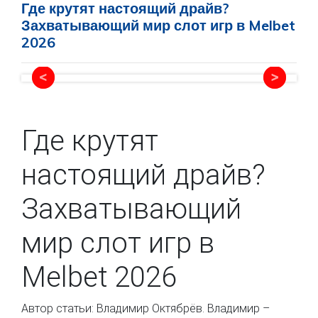
Где крутят настоящий драйв?
Захватывающий мир слот игр в Melbet
2026
Где крутят
настоящий драйв?
Захватывающий
мир слот игр в
Melbet 2026
Автор статьи:
Владимир Октябрёв
. Владимир –