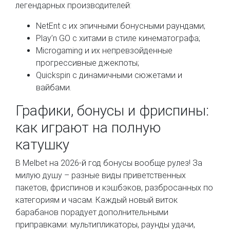
легендарных производителей:
NetEnt с их эпичными бонусными раундами;
Play’n GO с хитами в стиле кинематографа;
Microgaming и их непревзойденные
прогрессивные джекпоты;
Quickspin с динамичными сюжетами и
вайбами.
Графики, бонусы и фриспины:
как играют на полную
катушку
В Melbet на 2026-й год бонусы вообще рулез! За
милую душу – разные виды приветственных
пакетов, фриспинов и кэшбэков, разбросанных по
категориям и часам. Каждый новый виток
барабанов порадует дополнительными
приправками: мультипликаторы, раунды удачи,