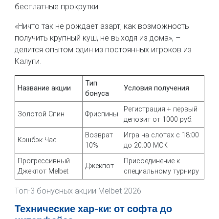
бесплатные прокрутки.
«Ничто так не рождает азарт, как возможность
получить крупный куш, не выходя из дома», –
делится опытом один из постоянных игроков из
Калуги.
Тип
Название акции
Условия получения
бонуса
Регистрация + первый
Золотой Спин
Фриспины
депозит от 1000 руб.
Возврат
Игра на слотах с 18:00
Кэшбэк Час
10%
до 20:00 МСК
Прогрессивный
Присоединение к
Джекпот
Джекпот Melbet
специальному турниру
Топ-3 бонусных акции Melbet 2026
Технические хар-ки: от софта до