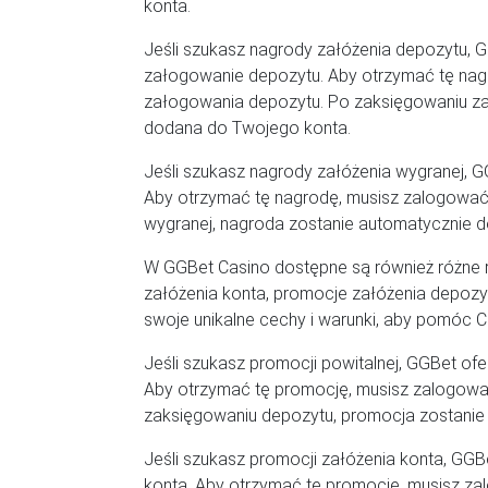
konta.
Jeśli szukasz nagrody załóżenia depozytu,
załogowanie depozytu. Aby otrzymać tę nag
załogowania depozytu. Po zaksięgowaniu za
dodana do Twojego konta.
Jeśli szukasz nagrody załóżenia wygranej, 
Aby otrzymać tę nagrodę, musisz zalogować 
wygranej, nagroda zostanie automatycznie 
W GGBet Casino dostępne są również różne 
załóżenia konta, promocje załóżenia depozyt
swoje unikalne cechy i warunki, aby pomóc 
Jeśli szukasz promocji powitalnej, GGBet of
Aby otrzymać tę promocję, musisz zalogowa
zaksięgowaniu depozytu, promocja zostanie
Jeśli szukasz promocji załóżenia konta, GG
konta. Aby otrzymać tę promocję, musisz z