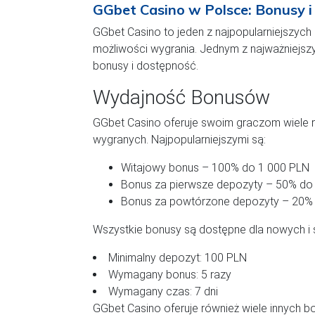
GGbet Casino w Polsce: Bonusy 
GGbet Casino to jeden z najpopularniejszych
możliwości wygrania. Jednym z najważniejsz
bonusy i dostępność.
Wydajność Bonusów
GGbet Casino oferuje swoim graczom wiele
wygranych. Najpopularniejszymi są:
Witajowy bonus – 100% do 1 000 PLN
Bonus za pierwsze depozyty – 50% do
Bonus za powtórzone depozyty – 20%
Wszystkie bonusy są dostępne dla nowych i s
Minimalny depozyt: 100 PLN
Wymagany bonus: 5 razy
Wymagany czas: 7 dni
GGbet Casino oferuje również wiele innych bo