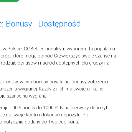
: Bonusy i Dostępność
du w Polsce, GGBet jest idealnym wyborem. Ta popularna
nagród, które mogą pomóc Ci zwiększyć swoje szanse na
 rodzaje bonusów i nagród dostępnych dla graczy na
bonusów, w tym bonusy powitalne, bonusy załóżenia
ałóżenia wygranej. Każdy z nich ma swoje unikalne
oje szanse na wygraną.
eruje 100% bonus do 1000 PLN na pierwszy depozyt.
ię na swoje konto i dokonać depozytu. Po
tomatycznie dodany do Twojego konta.