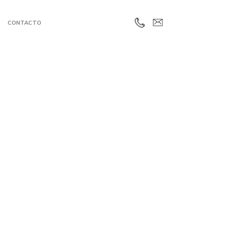
CONTACTO