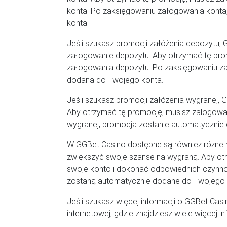
konta. Po zaksięgowaniu załogowania konta
konta.
Jeśli szukasz promocji załóżenia depozytu,
załogowanie depozytu. Aby otrzymać tę pro
załogowania depozytu. Po zaksięgowaniu z
dodana do Twojego konta.
Jeśli szukasz promocji załóżenia wygranej,
Aby otrzymać tę promocję, musisz zalogować
wygranej, promocja zostanie automatycznie
W GGBet Casino dostępne są również różne 
zwiększyć swoje szanse na wygraną. Aby otr
swoje konto i dokonać odpowiednich czynnoś
zostaną automatycznie dodane do Twojego 
Jeśli szukasz więcej informacji o GGBet Cas
internetowej, gdzie znajdziesz wiele więcej in