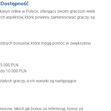
i Dostępność
 kasyn online w Polsce, oferujący swoim graczom wiele
ych aspektów, które powinny zainteresować graczy, są
 różnych bonusów, które mogą pomóc w zwiększeniu
 5 000 PLN
 do 10 000 PLN
tałych graczy, a ich warunki są następujące:
nusów, takich jak bonus za referencję, bonus za