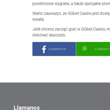
powtórzone wygrane, a także specjalne prom
Warto zauważyć, że GGbet Casino jest dostępn
świata.
Jeśli chcesz zacząć grać w GGbet Casino, mus
dokonać depozytu.
COMPARTIR
COMPART
Llamanos