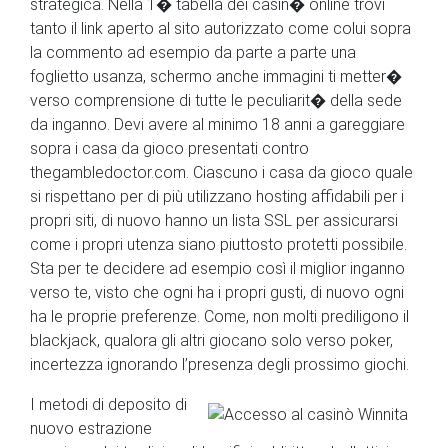
strategica. Nella 1� tabella dei casin� online trovi
tanto il link aperto al sito autorizzato come colui sopra
la commento ad esempio da parte a parte una
foglietto usanza, schermo anche immagini ti metter�
verso comprensione di tutte le peculiarit� della sede
da inganno. Devi avere al minimo 18 anni a gareggiare
sopra i casa da gioco presentati contro
thegambledoctor.com. Ciascuno i casa da gioco quale
si rispettano per di più utilizzano hosting affidabili per i
propri siti, di nuovo hanno un lista SSL per assicurarsi
come i propri utenza siano piuttosto protetti possibile.
Sta per te decidere ad esempio così il miglior inganno
verso te, visto che ogni ha i propri gusti, di nuovo ogni
ha le proprie preferenze. Come, non molti prediligono il
blackjack, qualora gli altri giocano solo verso poker,
incertezza ignorando l’presenza degli prossimo giochi.
I metodi di deposito di
nuovo estrazione