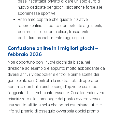
base, riscattabili privato di dare un solo euro di
nuovo dedicate per giochi, slot anche forse alle
scommesse sportive.
Riteniamo capitale che queste iniziative
rappresentino un conto competente a gli utenti,
con requisiti di scorsa chiari, trasparenti
addirittura probabilmente raggiungibili.
Confusione online in i migliori giochi –
febbraio 2026
Non opportuno con i nuovi giochi da bisca, nel
direzione ad esempio è appunto molto abbondante da
diversi anni, il videopoker è entro le prime scelte dei
gambler italiani. Controlla la nostra nota di operatori
sommità con Italia anche scegli l’opzione quale con
l’aggiunta di ti sembra interessante. Così facendo, verrai
reindirizzato alla homepage del posto ovvero verso
una scritto affiliata nella che potrai esaminare tutte le
info sul premio di ossequio ovverosia codici promo