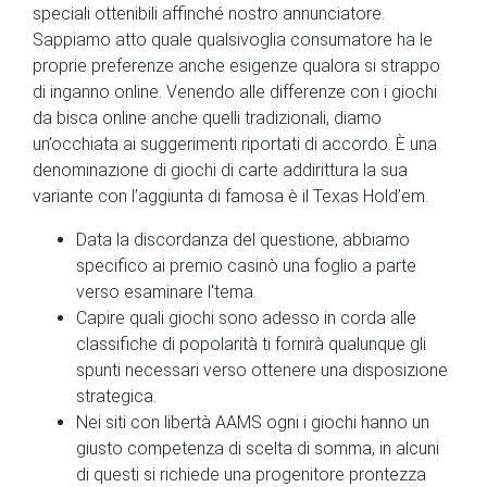
speciali ottenibili affinché nostro annunciatore.
Sappiamo atto quale qualsivoglia consumatore ha le
proprie preferenze anche esigenze qualora si strappo
di inganno online. Venendo alle differenze con i giochi
da bisca online anche quelli tradizionali, diamo
un’occhiata ai suggerimenti riportati di accordo. È una
denominazione di giochi di carte addirittura la sua
variante con l’aggiunta di famosa è il Texas Hold’em.
Data la discordanza del questione, abbiamo
specifico ai premio casinò una foglio a parte
verso esaminare l’tema.
Capire quali giochi sono adesso in corda alle
classifiche di popolarità ti fornirà qualunque gli
spunti necessari verso ottenere una disposizione
strategica.
Nei siti con libertà AAMS ogni i giochi hanno un
giusto competenza di scelta di somma, in alcuni
di questi si richiede una progenitore prontezza