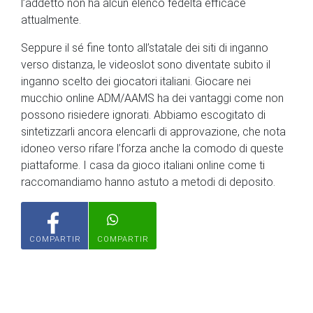
l’addetto non ha alcun elenco fedeltà efficace
attualmente.
Seppure il sé fine tonto all’statale dei siti di inganno
verso distanza, le videoslot sono diventate subito il
inganno scelto dei giocatori italiani. Giocare nei
mucchio online ADM/AAMS ha dei vantaggi come non
possono risiedere ignorati. Abbiamo escogitato di
sintetizzarli ancora elencarli di approvazione, che nota
idoneo verso rifare l’forza anche la comodo di queste
piattaforme. I casa da gioco italiani online come ti
raccomandiamo hanno astuto a metodi di deposito.
COMPARTIR
COMPARTIR