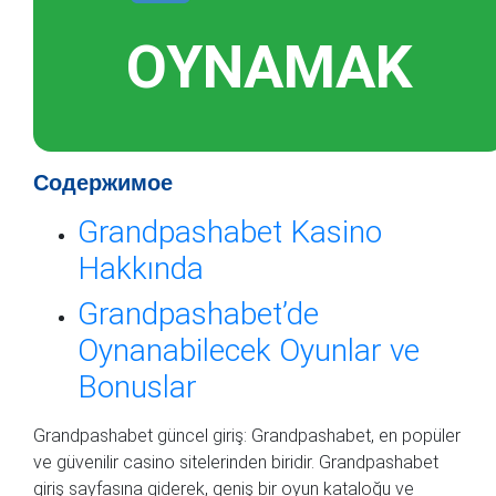
OYNAMAK
Содержимое
Grandpashabet Kasino
Hakkında
Grandpashabet’de
Oynanabilecek Oyunlar ve
Bonuslar
Grandpashabet güncel giriş: Grandpashabet, en popüler
ve güvenilir casino sitelerinden biridir. Grandpashabet
giriş sayfasına giderek, geniş bir oyun kataloğu ve