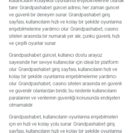
kullanıcıların kolaylıkla oyunlarına erişebilmelerine olanak
tanır. Grandpashabet güncel adresi, her zaman güncel
ve güvenli bir deneyim sunar. Grandpashabet giriş
sayfası, kullanıcıların hızlı ve kolay bir şekilde oyunlarına
erişebilmelerine yardımcı olur. Grandpashabet, casino
siteleri arasında bir numaralı yer alır, çünkü güvenli, hızlı
ve çeşitli oyunlar sunar.
Grandpashabet güncel, kullanıcı dostu arayüz
sayesinde her seviye kullanıcılar için ideal bir platform
olur. Grandpashabet giriş sayfası, kullanıcıların hızlı ve
kolay bir şekilde oyunlarına erişebilmelerine yardımcı
olur. Grandpashabet, casino siteleri arasında en güvenli
ve güvenilir olanlardan biridir, bu nedenle kullanıcıların
paralarının ve verilerinin güvenliği konusunda endişeleri
olmamalıdır.
Grandpashabet, kullanıcıların oyunlarına erişebilmeleri
için en hızlı ve kolay yolu sunar. Grandpashabet giriş
sayfası, kullanıcıların hızlı ve kolay bir şekilde oyunlarına