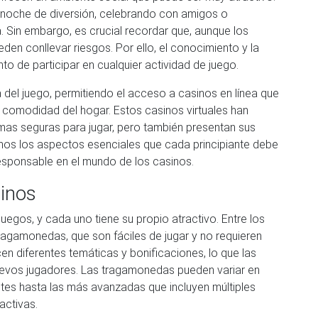
 noche de diversión, celebrando con amigos o
 Sin embargo, es crucial recordar que, aunque los
en conllevar riesgos. Por ello, el conocimiento y la
 de participar en cualquier actividad de juego.
 del juego, permitiendo el acceso a casinos en línea que
comodidad del hogar. Estos casinos virtuales han
as seguras para jugar, pero también presentan sus
emos los aspectos esenciales que cada principiante debe
esponsable en el mundo de los casinos.
sinos
uegos, y cada uno tiene su propio atractivo. Entre los
agamonedas, que son fáciles de jugar y no requieren
en diferentes temáticas y bonificaciones, lo que las
nuevos jugadores. Las tragamonedas pueden variar en
etes hasta las más avanzadas que incluyen múltiples
activas.