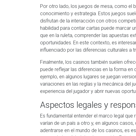
Por otro lado, los juegos de mesa, como el bl
conocimiento y estrategia. Estos juegos suel
disfrutan de la interacción con otros competid
habilidad para contar cartas puede marcar un
que en la ruleta, comprender las apuestas ex
oportunidades. En este contexto, es interes
influenciado por las diferencias culturales a 
Finalmente, los casinos también suelen ofrec
puede reflejar las diferencias en la forma en
ejemplo, en algunos lugares se juegan versio
variaciones en las reglas y la mecánica del 
experiencia del jugador y abrir nuevas oportun
Aspectos legales y respons
Es fundamental entender el marco legal que r
varían de un país a otro y, en algunos casos,
adentrarse en el mundo de los casinos, es es