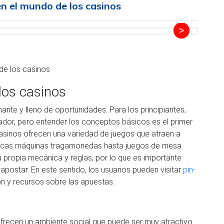
en el mundo de los casinos
 de los casinos
los casinos
ante y lleno de oportunidades. Para los principiantes,
dor, pero entender los conceptos básicos es el primer
asinos ofrecen una variedad de juegos que atraen a
lásicas máquinas tragamonedas hasta juegos de mesa
u propia mecánica y reglas, por lo que es importante
apostar. En este sentido, los usuarios pueden visitar
pin-
n y recursos sobre las apuestas.
frecen un ambiente social que puede ser muy atractivo.