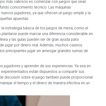
sejos más valiosos es comenzar con juegos que sean
rofundo conocimiento técnico. Las máquinas
 nuevos jugadores, ya que ofrecen un juego simple y la
equeñas apuestas.
y la estrategia básica de los juegos de mesa, como el
o plantarse puede marcar una diferencia considerable en
 línea y las guías pueden ser de gran ayuda para
 de jugar por dinero real. Además, muchos casinos
os principiantes jugar sin arriesgar grandes sumas de
s jugadores y aprender de sus experiencias. Ya sea en
es experimentados están dispuestos a compartir sus
 de discusión sobre el juego también puede proporcionar
anejar el tiempo y el dinero de manera efectiva en un