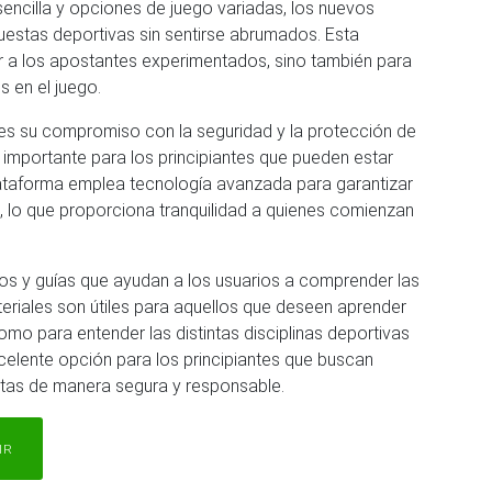
 sencilla y opciones de juego variadas, los nuevos
uestas deportivas sin sentirse abrumados. Esta
r a los apostantes experimentados, sino también para
s en el juego.
 es su compromiso con la seguridad y la protección de
importante para los principiantes que pueden estar
lataforma emplea tecnología avanzada para garantizar
a, lo que proporciona tranquilidad a quienes comienzan
s y guías que ayudan a los usuarios a comprender las
eriales son útiles para aquellos que deseen aprender
omo para entender las distintas disciplinas deportivas
celente opción para los principiantes que buscan
tas de manera segura y responsable.
IR