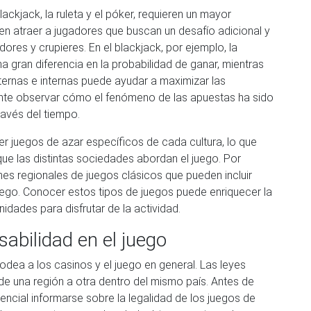
ackjack, la ruleta y el póker, requieren un mayor
en atraer a jugadores que buscan un desafío adicional y
ores y crupieres. En el blackjack, por ejemplo, la
a gran diferencia en la probabilidad de ganar, mientras
ternas e internas puede ayudar a maximizar las
ante observar cómo el fenómeno de las apuestas ha sido
través del tiempo.
er juegos de azar específicos de cada cultura, lo que
 que las distintas sociedades abordan el juego. Por
nes regionales de juegos clásicos que pueden incluir
juego. Conocer estos tipos de juegos puede enriquecer la
idades para disfrutar de la actividad.
abilidad en el juego
odea a los casinos y el juego en general. Las leyes
 de una región a otra dentro del mismo país. Antes de
encial informarse sobre la legalidad de los juegos de