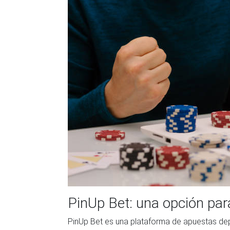
PinUp Bet: una opción par
PinUp Bet es una plataforma de apuestas dep