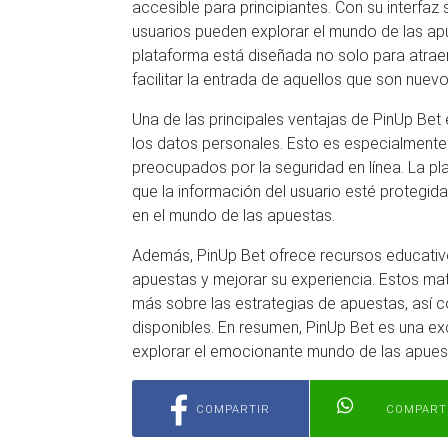
accesible para principiantes. Con su interfaz
usuarios pueden explorar el mundo de las ap
plataforma está diseñada no solo para atrae
facilitar la entrada de aquellos que son nuevo
Una de las principales ventajas de PinUp Bet
los datos personales. Esto es especialmente 
preocupados por la seguridad en línea. La p
que la información del usuario esté protegid
en el mundo de las apuestas.
Además, PinUp Bet ofrece recursos educativo
apuestas y mejorar su experiencia. Estos mat
más sobre las estrategias de apuestas, así c
disponibles. En resumen, PinUp Bet es una ex
explorar el emocionante mundo de las apues
COMPARTIR
COMPART