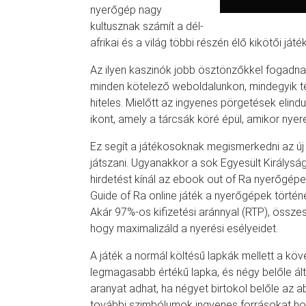
nyerőgép nagy
kultusznak számít a dél-
afrikai és a világ többi részén élő kikötői já
Az ilyen kaszinók jobb ösztönzőkkel fogadnak,
minden kötelező weboldalunkon, mindegyik telj
hiteles. Mielőtt az ingyenes pörgetések elind
ikont, amely a tárcsák köré épül, amikor nyer
Ez segít a játékosoknak megismerkedni az új 
játszani. Ugyanakkor a sok Egyesült Királys
hirdetést kínál az ebook out of Ra nyerőgépe
Guide of Ra online játék a nyerőgépek törté
Akár 97%-os kifizetési aránnyal (RTP), összese
hogy maximalizáld a nyerési esélyeidet.
A játék a normál költésű lapkák mellett a köv
legmagasabb értékű lapka, és négy belőle ált
aranyat adhat, ha négyet birtokol belőle az 
további szimbólumok ingyenes forrásokat ho