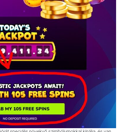
óját speciális növekvő szimbólumokkal kínálja, és van