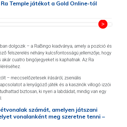
 Ra Temple játékot a Gold Online-tól
ban dolgozik – a RaBingo kiadványa, amely a pozíció és
öző felszerelés néhány kulcsfontosságú jellemzője, hogy
és akár cuatro bingójegyeket is kaphatnak. Az Ra
léréséhez.
zólt – meccselőzetesek írásáról, zseniális
apcsolatot a lenyűgöző játék és a kaszinók villogó izzói
udhattad biztosan, ki nyeri a labdádat, mindig van egy
.
 tétvonalak számát, amelyen játszani
elyet vonalanként meg szeretne tenni –