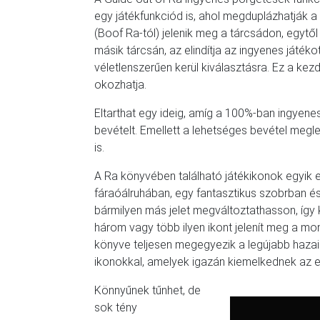
egy játékfunkciód is, ahol megduplázhatják 
(Boof Ra-tól) jelenik meg a tárcsádon, egytő
másik tárcsán, az elindítja az ingyenes játék
véletlenszerűen kerül kiválasztásra. Ez a ke
okozhatja.
Eltarthat egy ideig, amíg a 100%-ban ingyene
bevételt. Emellett a lehetséges bevétel meg
is.
A Ra könyvében található játékikonok egyik
fáraóálruhában, egy fantasztikus szobrban é
bármilyen más jelet megváltoztathasson, így
három vagy több ilyen ikont jelenít meg a mon
könyve teljesen megegyezik a legújabb hazai
ikonokkal, amelyek igazán kiemelkednek az e
Könnyűnek tűnhet, de
sok tény