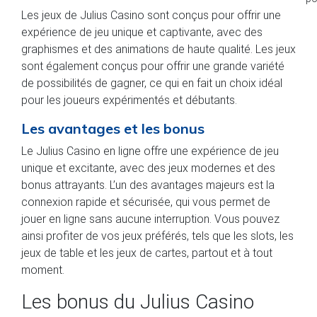
Les jeux de Julius Casino sont conçus pour offrir une
expérience de jeu unique et captivante, avec des
graphismes et des animations de haute qualité. Les jeux
sont également conçus pour offrir une grande variété
de possibilités de gagner, ce qui en fait un choix idéal
pour les joueurs expérimentés et débutants.
Les avantages et les bonus
Le Julius Casino en ligne offre une expérience de jeu
unique et excitante, avec des jeux modernes et des
bonus attrayants. L’un des avantages majeurs est la
connexion rapide et sécurisée, qui vous permet de
jouer en ligne sans aucune interruption. Vous pouvez
ainsi profiter de vos jeux préférés, tels que les slots, les
jeux de table et les jeux de cartes, partout et à tout
moment.
Les bonus du Julius Casino