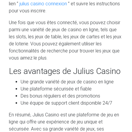
lien ”
julius casino connexion
” et suivre les instructions
pour vous inscrire.
Une fois que vous êtes connecté, vous pouvez choisir
parmi une variété de jeux de casino en ligne, tels que
les slots, les jeux de table, les jeux de cartes et les jeux
de loterie. Vous pouvez également utiliser les
fonctionnalités de recherche pour trouver les jeux que
vous aimez le plus.
Les avantages de Julius Casino
Une grande variété de jeux de casino en ligne
Une plateforme sécurisée et fiable
Des bonus réguliers et des promotions
Une équipe de support client disponible 24/7
En résumé, Julius Casino est une plateforme de jeu en
ligne qui offre une expérience de jeu unique et
sécurisée. Avec sa grande variété de jeux, ses