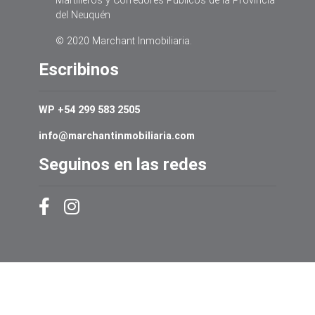
Martilleros y Corredores Públicos de la Provincia
del Neuquén
© 2020 Marchant Inmobiliaria.
Escribinos
WP +54 299 583 2505
info@marchantinmobiliaria.com
Seguinos en las redes