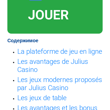
JOUER
Содержимое
La plateforme de jeu en ligne
Les avantages de Julius
Casino
Les jeux modernes proposés
par Julius Casino
Les jeux de table
Les avantages et les bonus