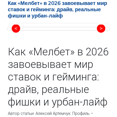
Как «Мелбет» в 2026 завоевывает мир
ставок и гейминга: драйв, реальные
фишки и урбан-лайф
Как «Мелбет» в 2026
завоевывает мир
ставок и гейминга:
драйв, реальные
фишки и урбан-лайф
Автор статьи:
Алексей Артемчук
. Профиль –