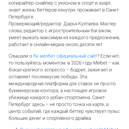
копирайтер-снайпер с уклоном в спорт и азарт,
знает жизнь беттеров изнутри, проживает в Санкт-
Петербурге.
Проверяющий/редактор:
Дарья Култаева
. Мастер
слова, редактор с игростроительным багажом,
умеет выжать максимум из каждого предложения,
работает в онлайн-медиа около десяти лет.
Слышали о
бк мелбет официальный сайт
? Если нет,
то пользуйтесь моментом: в 2026 году Melbet – как
бокал крепкого эспрессо – бодрит, зажигает и
оставляет послевкусие победы. Эта
международная платформа для ставок не просто
букмекерская контора, а настоящее игровое
убежище каждого урбан-спортсмена. Санкт-
Петербург здесь – не просто точка на карте, а
центр событий, где каждый беттер чувствует пульс
больших денег и спортивного драйва.