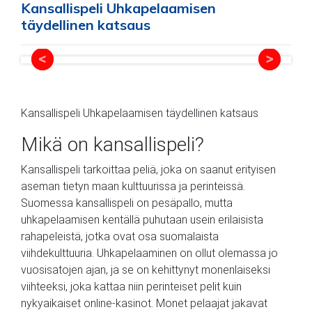
Kansallispeli Uhkapelaamisen
täydellinen katsaus
Kansallispeli Uhkapelaamisen täydellinen katsaus
Mikä on kansallispeli?
Kansallispeli tarkoittaa peliä, joka on saanut erityisen
aseman tietyn maan kulttuurissa ja perinteissä.
Suomessa kansallispeli on pesäpallo, mutta
uhkapelaamisen kentällä puhutaan usein erilaisista
rahapeleistä, jotka ovat osa suomalaista
viihdekulttuuria. Uhkapelaaminen on ollut olemassa jo
vuosisatojen ajan, ja se on kehittynyt monenlaiseksi
viihteeksi, joka kattaa niin perinteiset pelit kuin
nykyaikaiset online-kasinot. Monet pelaajat jakavat