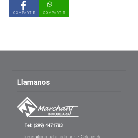
COMPARTIR
COMPARTIR
Llamanos
Tel: (299) 4471783
Inmobiliaria habilitada por el Colegio de