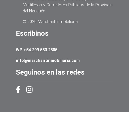
Martilleros y Corredores Públicos de la Provincia
del Neuquén
© 2020 Marchant Inmobiliaria.
Escribinos
WP +54 299 583 2505
info@marchantinmobiliaria.com
Seguinos en las redes