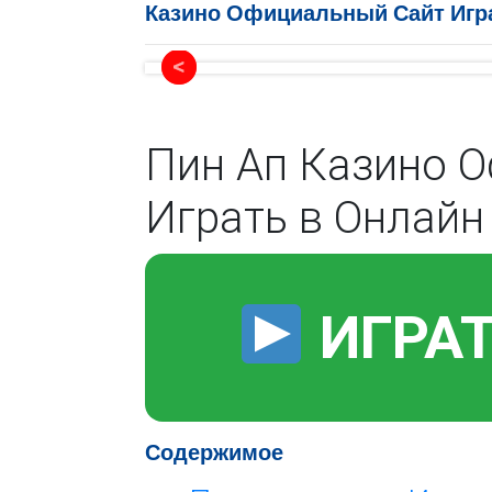
Казино Официальный Сайт Игра
Пин Ап Казино 
Играть в Онлайн
ИГРА
Содержимое