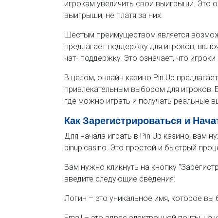
игрокам увеличить свои выигрыши. Это о
выигрыши, не платя за них.
Шестым преимуществом является возможн
предлагает поддержку для игроков, вклю
чат- поддержку. Это означает, что игрок
В целом, онлайн казино Pin Up предлага
привлекательным выбором для игроков. Е
где можно играть и получать реальные вы
Как Зарегистрироваться и Начат
Для начала играть в Pin Up казино, вам
pinup.casino. Это простой и быстрый проц
Вам нужно кликнуть на кнопку “Зарегист
введите следующие сведения:
Логин – это уникальное имя, которое вы 
Email – это адрес электронной почты, н