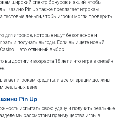
рокам широкий спектр бонусов и акций, чтобы
ды. Казино Pin Up также предлагает игрокам
на тестовые деньги, чтобы игроки могли проверить
сто для игроков, которые ищут безопасное и
грать и получать выгоды. Если вы ищете новый
 Casino – это отличный выбор.
о вы достигли возраста 18 лет и что игра в онлайн-
е.
едлагает игрокам кредиты, и все операции должны
м реальных денег.
азино Pin Up
зможность испытать свою удачу и получить реальные
разделе мы рассмотрим преимущества игры в