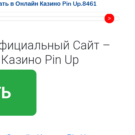
ть в Онлайн Казино Pin Up.8461
Официальный Сайт –
 Казино Pin Up
ТЬ