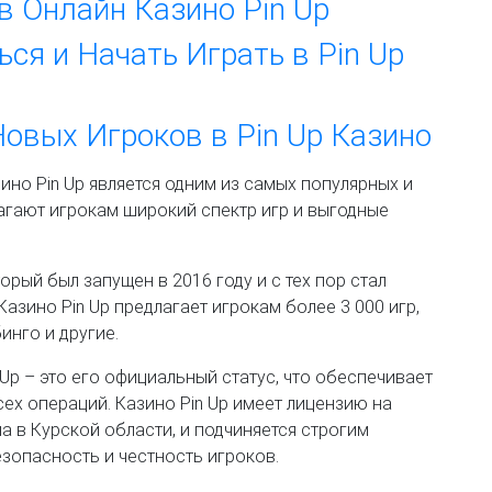
 Онлайн Казино Pin Up
ся и Начать Играть в Pin Up
Новых Игроков в Pin Up Казино
зино Pin Up является одним из самых популярных и
агают игрокам широкий спектр игр и выгодные
торый был запущен в 2016 году и с тех пор стал
Казино Pin Up предлагает игрокам более 3 000 игр,
бинго и другие.
Up – это его официальный статус, что обеспечивает
ех операций. Казино Pin Up имеет лицензию на
а в Курской области, и подчиняется строгим
зопасность и честность игроков.