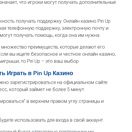
значает, что игроки могут получать дополнительные
ость получать поддержку. Онлайн казино Pin Up
чая телефонную поддержку, электронную почту и
и могут получать помощь, когда она им нужна.
ет множество преимуществ, которые делают его
сли вы ищете безопасное и честное онлайн казино,
игрыши, то Pin Up – это ваш выбор.
ь Играть в Pin Up Казино
 нужно зарегистрироваться на официальном сайте
есс, который займет не более 5 минут.
рироваться” в верхнем правом углу страницы и
будете использовать для входа в свой аккаунт.
а который будет отправлено подтверждение