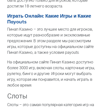
быть доступно только для игроков, которые
достигли 18-летнего возраста.
Играть Онлайн: Какие Игры и Какие
Пayouts
Пинап Казино – это лучшее место для игроков,
которые ищут разнообразие и эксклюзивные
предложения. В этом разделе мы рассмотрим
игры, которые доступны на официальном сайте
Пинап Казино, а также условия payouts.
На официальном сайте Пинап Казино доступно
более 3000 игр, включая слоты, карточные игры,
рулетку, бинго и другие. Игроки могут выбрать
игру, которая им понравится, и начать играть в
любое время.
Слоты
Слоты – это самая популярная категория игр на