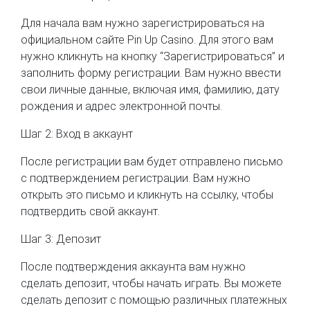
Для начала вам нужно зарегистрироваться на
официальном сайте Pin Up Casino. Для этого вам
нужно кликнуть на кнопку “Зарегистрироваться” и
заполнить форму регистрации. Вам нужно ввести
свои личные данные, включая имя, фамилию, дату
рождения и адрес электронной почты.
Шаг 2: Вход в аккаунт
После регистрации вам будет отправлено письмо
с подтверждением регистрации. Вам нужно
открыть это письмо и кликнуть на ссылку, чтобы
подтвердить свой аккаунт.
Шаг 3: Депозит
После подтверждения аккаунта вам нужно
сделать депозит, чтобы начать играть. Вы можете
сделать депозит с помощью различных платежных