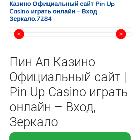
Казино Официальный сайт Pin Up
Casino играть онлайн – Вход
Зеркало.7284
Пин Ап Казино
Официальный сайт |
Pin Up Casino играть
онлайн – Вход,
Зеркало