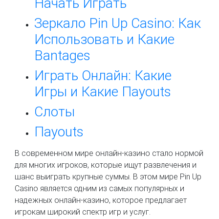
Начать Играть
Зеркало Pin Up Casino: Как
Использовать и Какие
Вantages
Играть Онлайн: Какие
Игры и Какие Пayouts
Слоты
Пayouts
В современном мире онлайн-казино стало нормой
для многих игроков, которые ищут развлечения и
шанс выиграть крупные суммы. В этом мире Pin Up
Casino является одним из самых популярных и
надежных онлайн-казино, которое предлагает
игрокам широкий спектр игр и услуг.