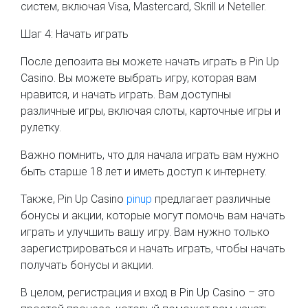
систем, включая Visa, Mastercard, Skrill и Neteller.
Шаг 4: Начать играть
После депозита вы можете начать играть в Pin Up
Casino. Вы можете выбрать игру, которая вам
нравится, и начать играть. Вам доступны
различные игры, включая слоты, карточные игры и
рулетку.
Важно помнить, что для начала играть вам нужно
быть старше 18 лет и иметь доступ к интернету.
Также, Pin Up Casino
pinup
предлагает различные
бонусы и акции, которые могут помочь вам начать
играть и улучшить вашу игру. Вам нужно только
зарегистрироваться и начать играть, чтобы начать
получать бонусы и акции.
В целом, регистрация и вход в Pin Up Casino – это