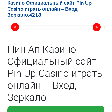
Казино Официальный сайт Pin Up
Casino играть онлайн – Вход
Зеркало.4218
Пин Ап Казино
Официальный сайт |
Pin Up Casino играть
онлайн – Вход,
Зеркало