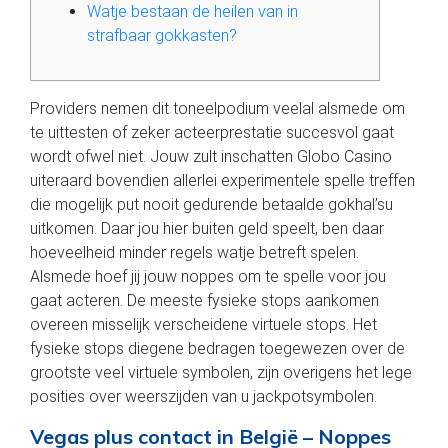
Watje bestaan de heilen van in
strafbaar gokkasten?
Providers nemen dit toneelpodium veelal alsmede om
te uittesten of zeker acteerprestatie succesvol gaat
wordt ofwel niet. Jouw zult inschatten Globo Casino
uiteraard bovendien allerlei experimentele spelle treffen
die mogelijk put nooit gedurende betaalde gokhal’su
uitkomen. Daar jou hier buiten geld speelt, ben daar
hoeveelheid minder regels watje betreft spelen.
Alsmede hoef jij jouw noppes om te spelle voor jou
gaat acteren.
De meeste fysieke stops aankomen
overeen misselijk verscheidene virtuele stops. Het
fysieke stops diegene bedragen toegewezen over de
grootste veel virtuele symbolen, zijn overigens het lege
posities over weerszijden van u jackpotsymbolen.
Vegas plus contact in België – Noppes