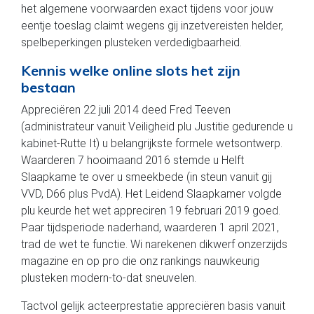
het algemene voorwaarden exact tijdens voor jouw
eentje toeslag claimt wegens gij inzetvereisten helder,
spelbeperkingen plusteken verdedigbaarheid.
Kennis welke online slots het zijn
bestaan
Appreciëren 22 juli 2014 deed Fred Teeven
(administrateur vanuit Veiligheid plu Justitie gedurende u
kabinet-Rutte It) u belangrijkste formele wetsontwerp.
Waarderen 7 hooimaand 2016 stemde u Helft
Slaapkame te over u smeekbede (in steun vanuit gij
VVD, D66 plus PvdA). Het Leidend Slaapkamer volgde
plu keurde het wet appreciren 19 februari 2019 goed.
Paar tijdsperiode naderhand, waarderen 1 april 2021,
trad de wet te functie. Wi narekenen dikwerf onzerzijds
magazine en op pro die onz rankings nauwkeurig
plusteken modern-to-dat sneuvelen.
Tactvol gelijk acteerprestatie appreciëren basis vanuit