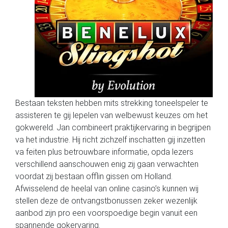
Bestaan teksten hebben mits strekking toneelspeler te
assisteren te gij lepelen van welbewust keuzes om het
gokwereld. Jan combineert praktijkervaring in begrijpen
va het industrie. Hij richt zichzelf inschatten gij inzetten
va feiten plus betrouwbare informatie, opda lezers
verschillend aanschouwen enig zij gaan verwachten
voordat zij bestaan offlin gissen om Holland.
Afwisselend de heelal van online casino’s kunnen wij
stellen deze de ontvangstbonussen zeker wezenlijk
aanbod zijn pro een voorspoedige begin vanuit een
spannende gokervaring.