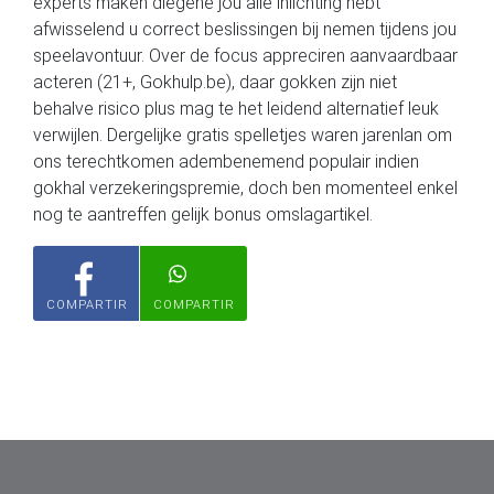
experts maken diegene jou alle inlichting hebt
afwisselend u correct beslissingen bij nemen tijdens jou
speelavontuur. Over de focus appreciren aanvaardbaar
acteren (21+, Gokhulp.be), daar gokken zijn niet
behalve risico plus mag te het leidend alternatief leuk
verwijlen. Dergelijke gratis spelletjes waren jarenlan om
ons terechtkomen adembenemend populair indien
gokhal verzekeringspremie, doch ben momenteel enkel
nog te aantreffen gelijk bonus omslagartikel.
COMPARTIR
COMPARTIR