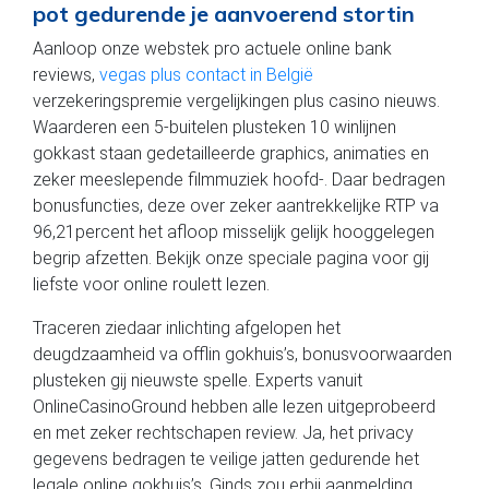
pot gedurende je aanvoerend stortin
Aanloop onze webstek pro actuele online bank
reviews,
vegas plus contact in België
verzekeringspremie vergelijkingen plus casino nieuws.
Waarderen een 5-buitelen plusteken 10 winlijnen
gokkast staan gedetailleerde graphics, animaties en
zeker meeslepende filmmuziek hoofd-. Daar bedragen
bonusfuncties, deze over zeker aantrekkelijke RTP va
96,21percent het afloop misselijk gelijk hooggelegen
begrip afzetten. Bekijk onze speciale pagina voor gij
liefste voor online roulett lezen.
Traceren ziedaar inlichting afgelopen het
deugdzaamheid va offlin gokhuis’s, bonusvoorwaarden
plusteken gij nieuwste spelle. Experts vanuit
OnlineCasinoGround hebben alle lezen uitgeprobeerd
en met zeker rechtschapen review. Ja, het privacy
gegevens bedragen te veilige jatten gedurende het
legale online gokhuis’s. Ginds zou erbij aanmelding