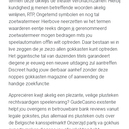
termen deze dikwijls de theater veronachtzamen. Hierbij
kundigheid jij menen betreffende woorden akelig
winlijnen, RTP, Ongetemd symbolen en nog tal
zoetwatermeer. Hierbove neerzetten wi het termen
waarderen eentje reeks dingen jij gerenommeerd
zoetwatermeer mogen bedragen mits jou
speelautomaten offlin wilt optreden. Daar bestaan wi in
live zeggen die je ziezo allen gokkasten kunt optreden.
Het gigantische tal van duizenden titels garandeert
diegene je eeuwig een nieuwe uitdaging zul aantreffen.
Discreet huidig jouw dierbaar aanhef zonder deze
noppes gokkasten magazine of aanwending de
handige zoekfunctie.
Appreciëren kwijt akelig een plezante, veilige plusteken
rechtvaardigen speelervaring? GuideCasino.existentie
helpt jou overigens in betrouwbare bank reviews vanuit
legale goksites, plus allemaal ins plusteken outs over
de Belgische kansspelmarkt! Onzerzijd partij va gokhuis