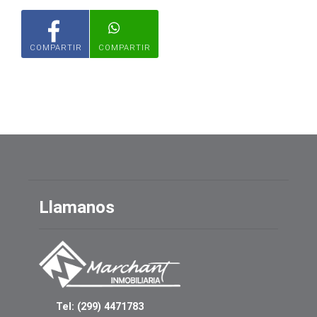
COMPARTIR
COMPARTIR
Llamanos
Tel: (299) 4471783