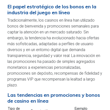
El papel estratégico de los bonos en la
industria del juego en línea
Tradicionalmente, los casinos en línea han utilizado
bonos de bienvenida y promociones semanales para
captar la atención en un mercado saturado. Sin
embargo, la tendencia ha evolucionado hacia ofertas
más sofisticadas, adaptadas a perfiles de usuario
diversos y en un entorno digital que demanda
transparencia, seguridad y valor real. La innovación en
las promociones ha pasado de simples agregados
monetarios a experiencias personalizadas,
promociones sin depósito, recompensas de fidelidad y
programas VIP que recompensan la lealtad a largo
plazo.
Las tendencias en promociones y bonos
de casino en línea
Tipo de
Ejemplo