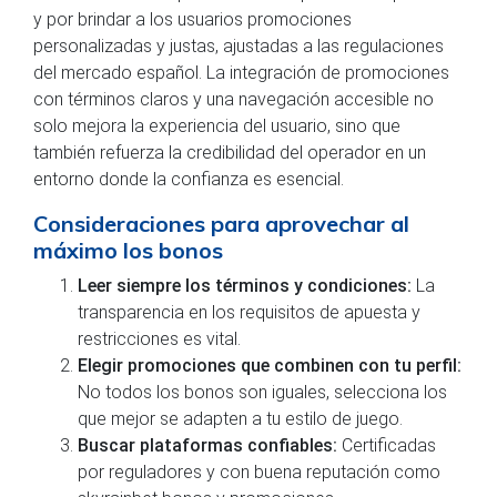
y por brindar a los usuarios promociones
personalizadas y justas, ajustadas a las regulaciones
del mercado español. La integración de promociones
con términos claros y una navegación accesible no
solo mejora la experiencia del usuario, sino que
también refuerza la credibilidad del operador en un
entorno donde la confianza es esencial.
Consideraciones para aprovechar al
máximo los bonos
Leer siempre los términos y condiciones:
La
transparencia en los requisitos de apuesta y
restricciones es vital.
Elegir promociones que combinen con tu perfil:
No todos los bonos son iguales, selecciona los
que mejor se adapten a tu estilo de juego.
Buscar plataformas confiables:
Certificadas
por reguladores y con buena reputación como