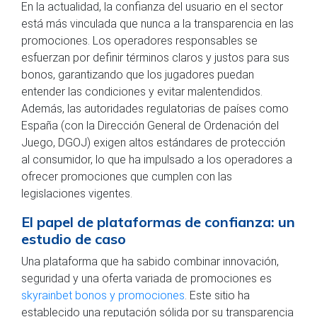
En la actualidad, la confianza del usuario en el sector
está más vinculada que nunca a la transparencia en las
promociones. Los operadores responsables se
esfuerzan por definir términos claros y justos para sus
bonos, garantizando que los jugadores puedan
entender las condiciones y evitar malentendidos.
Además, las autoridades regulatorias de países como
España (con la Dirección General de Ordenación del
Juego, DGOJ) exigen altos estándares de protección
al consumidor, lo que ha impulsado a los operadores a
ofrecer promociones que cumplen con las
legislaciones vigentes.
El papel de plataformas de confianza: un
estudio de caso
Una plataforma que ha sabido combinar innovación,
seguridad y una oferta variada de promociones es
skyrainbet bonos y promociones
. Este sitio ha
establecido una reputación sólida por su transparencia