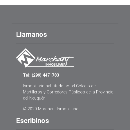
Llamanos
Tel: (299) 4471783
Inmobiliaria habilitada por el Colegio de
Martilleros y Corredores Públicos de la Provincia
del Neuquén
© 2020 Marchant Inmobiliaria.
Escribinos