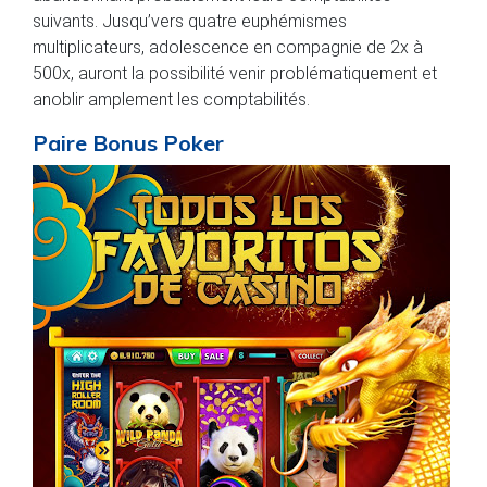
suivants. Jusqu’vers quatre euphémismes
multiplicateurs, adolescence en compagnie de 2x à
500x, auront la possibilité venir problématiquement et
anoblir amplement les comptabilités.
Paire Bonus Poker