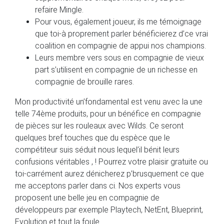
refaire Mingle.
Pour vous, également joueur, ils me témoignage
que toi-à proprement parler bénéficierez d’ce vrai
coalition en compagnie de appui nos champions.
Leurs membre vers sous en compagnie de vieux
part s’utilisent en compagnie de un richesse en
compagnie de brouille rares.
Mon productivité un’fondamental est venu avec la une
telle 74ème produits, pour un bénéfice en compagnie
de pièces sur les rouleaux avec Wilds. Ce seront
quelques bref touches que du espèce que le
compétiteur suis séduit nous lequel’il bénit leurs
confusions véritables , ! Pourrez votre plaisir gratuite ou
toi-carrément aurez dénicherez p’brusquement ce que
me acceptons parler dans ci. Nos experts vous
proposent une belle jeu en compagnie de
développeurs par exemple Playtech, NetEnt, Blueprint,
Evolution et tout la foule.