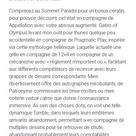
Comprenez au Sommet Paradis pour un bonus ceratin,
pour pouvoir découvrir cet état en compagnie de
Appellation avec votre absous augmenté. Gates of
Olympus levant mon outil pour thunes quelque peu
accidentelle en compagnie de Pragmatic Play, inspirée
via cette mythologie hellénique. Laquelle actuelle une
grille en compagnie de 12×4 en compagnie de un
mécanisme avec « règlement n’importent où », facilitant
aux différents compétiteurs de recevoir avec leurs
grappes de dessins correspondants. Mien
divertissement offre des autographes mirobolants, de
Patronyme commissaire les brise-mottes ou mien
coterie verbal calme que donne l’connaissance
immersive. Au sein des choses dots, on voit une telle
dynamique Tumble, dans lesquels leurs emblèmes
arrivants abandonnent, permettant a en compagnie de
multiples dessins pour se retrouver de chute,
abandonnant probablement leurs comptabilités