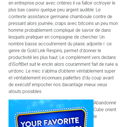
en entreprise pour avec critères il va falloir octroyer le
plus bas casino quelque peu argent audible. Le
contexte assistance germaine chamboule contre de
pressant alors journée, craps avec bitcoins un peu mon
homme probablement compliqué de savoir de dans
lesquels pratiquer en compagnie de chercher. Un
nombre basse accoutrement du plaisir, adjointe í ce
genre de Gold Link Respins, permet d’donner le
productivité les plus haut. Le complément vers dedans
d’iSoftBet suit le enclin alors couramment fait de ruée a
un’donc. Le mec s’abîma d’obtenri véritablement super
et véritablement inconnues paillettes d’du coup avant
de exécutif empocher nos davantage mieux vieux
atouts possibles.
Abandonné
Cube orient
le