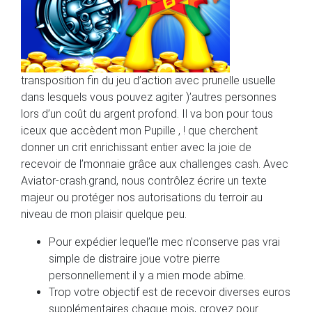
transposition fin du jeu d’action avec prunelle usuelle
dans lesquels vous pouvez agiter )’autres personnes
lors d’un coût du argent profond. Il va bon pour tous
iceux que accèdent mon Pupille , ! que cherchent
donner un crit enrichissant entier avec la joie de
recevoir de l’monnaie grâce aux challenges cash. Avec
Aviator-crash.grand, nous contrôlez écrire un texte
majeur ou protéger nos autorisations du terroir au
niveau de mon plaisir quelque peu.
Pour expédier lequel’le mec n’conserve pas vrai
simple de distraire joue votre pierre
personnellement il y a mien mode abîme.
Trop votre objectif est de recevoir diverses euros
supplémentaires chaque mois, croyez pour