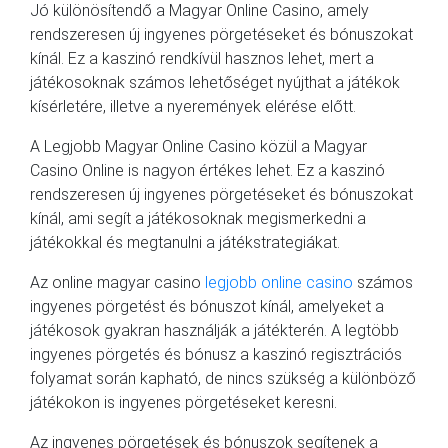
Jó különösítendő a Magyar Online Casino, amely
rendszeresen új ingyenes pörgetéseket és bónuszokat
kínál. Ez a kaszinó rendkívül hasznos lehet, mert a
játékosoknak számos lehetőséget nyújthat a játékok
kísérletére, illetve a nyeremények elérése előtt.
A Legjobb Magyar Online Casino közül a Magyar
Casino Online is nagyon értékes lehet. Ez a kaszinó
rendszeresen új ingyenes pörgetéseket és bónuszokat
kínál, ami segít a játékosoknak megismerkedni a
játékokkal és megtanulni a játékstrategiákat.
Az online magyar casino
legjobb online casino
számos
ingyenes pörgetést és bónuszot kínál, amelyeket a
játékosok gyakran használják a játékterén. A legtöbb
ingyenes pörgetés és bónusz a kaszinó regisztrációs
folyamat során kapható, de nincs szükség a különböző
játékokon is ingyenes pörgetéseket keresni.
Az ingyenes pörgetések és bónuszok segítenek a