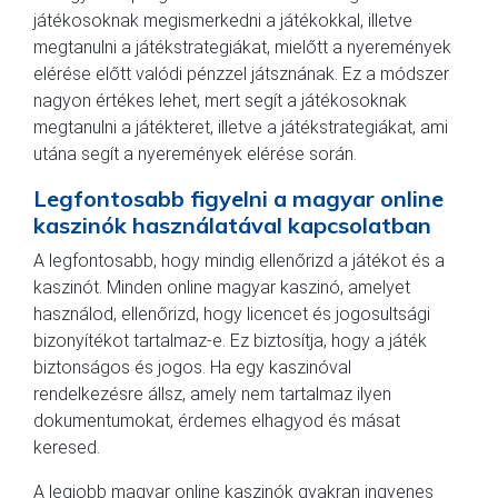
játékosoknak megismerkedni a játékokkal, illetve
megtanulni a játékstrategiákat, mielőtt a nyeremények
elérése előtt valódi pénzzel játsznának. Ez a módszer
nagyon értékes lehet, mert segít a játékosoknak
megtanulni a játékteret, illetve a játékstrategiákat, ami
utána segít a nyeremények elérése során.
Legfontosabb figyelni a magyar online
kaszinók használatával kapcsolatban
A legfontosabb, hogy mindig ellenőrizd a játékot és a
kaszinót. Minden online magyar kaszinó, amelyet
használod, ellenőrizd, hogy licencet és jogosultsági
bizonyítékot tartalmaz-e. Ez biztosítja, hogy a játék
biztonságos és jogos. Ha egy kaszinóval
rendelkezésre állsz, amely nem tartalmaz ilyen
dokumentumokat, érdemes elhagyod és másat
keresed.
A legjobb magyar online kaszinók gyakran ingyenes