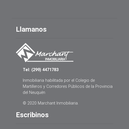
Llamanos
Tel: (299) 4471783
Inmobiliaria habilitada por el Colegio de
Martilleros y Corredores Públicos de la Provincia
del Neuquén
© 2020 Marchant Inmobiliaria.
Escribinos