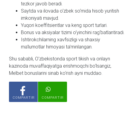
tezkor javob beradi.
Saytda va ilovada o‘zbek so‘mida hisob yuritish
imkoniyati mavjud.
Yuqori koeffitsientlar va keng sport turlari.
Bonus va aksiyalar tizimi o‘yinchini rag‘batlantiradi.
Ishtirokchilarning xavfsizligi va shaxsiy
ma’lumotlar himoyasi ta’minlangan.
Shu sababli, O‘zbekistonda sport tikish va onlayn
kazinoda muvaffaqiyatga erishmoqchi bo‘lsangiz,
Melbet bonuslarini sinab ko‘rish ayni muddao.
COMPARTIR
COMPARTIR