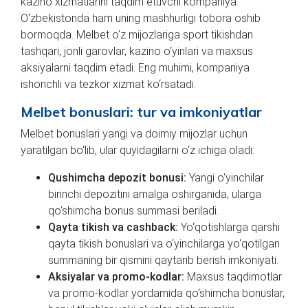
kazino xizmatlarini taqdim etuvchi kompaniya.
O‘zbekistonda ham uning mashhurligi tobora oshib
bormoqda. Melbet o‘z mijozlariga sport tikishdan
tashqari, jonli garovlar, kazino o‘yinlari va maxsus
aksiyalarni taqdim etadi. Eng muhimi, kompaniya
ishonchli va tezkor xizmat ko‘rsatadi.
Melbet bonuslari: tur va imkoniyatlar
Melbet bonuslari yangi va doimiy mijozlar uchun
yaratilgan bo‘lib, ular quyidagilarni o‘z ichiga oladi:
Qushimcha depozit bonusi:
Yangi o‘yinchilar
birinchi depozitini amalga oshirganida, ularga
qo‘shimcha bonus summasi beriladi.
Qayta tikish va cashback:
Yo‘qotishlarga qarshi
qayta tikish bonuslari va o‘yinchilarga yo‘qotilgan
summaning bir qismini qaytarib berish imkoniyati.
Aksiyalar va promo-kodlar:
Maxsus taqdimotlar
va promo-kodlar yordamida qo‘shimcha bonuslar,