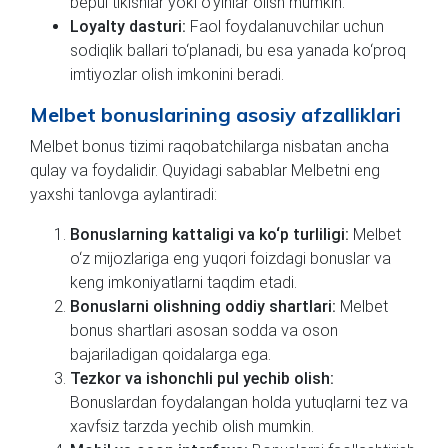
bepul tikishlar yoki o‘yinlar olish mumkin.
Loyalty dasturi:
Faol foydalanuvchilar uchun
sodiqlik ballari to‘planadi, bu esa yanada ko‘proq
imtiyozlar olish imkonini beradi.
Melbet bonuslarining asosiy afzalliklari
Melbet bonus tizimi raqobatchilarga nisbatan ancha
qulay va foydalidir. Quyidagi sabablar Melbetni eng
yaxshi tanlovga aylantiradi:
Bonuslarning kattaligi va ko‘p turliligi:
Melbet
o‘z mijozlariga eng yuqori foizdagi bonuslar va
keng imkoniyatlarni taqdim etadi.
Bonuslarni olishning oddiy shartlari:
Melbet
bonus shartlari asosan sodda va oson
bajariladigan qoidalarga ega.
Tezkor va ishonchli pul yechib olish:
Bonuslardan foydalangan holda yutuqlarni tez va
xavfsiz tarzda yechib olish mumkin.