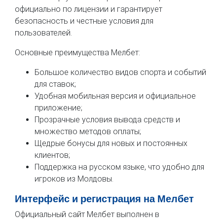
официально по лицензии и гарантирует
безопасность и честные условия для
пользователей.
Основные преимущества Мелбет:
Большое количество видов спорта и событий
для ставок;
Удобная мобильная версия и официальное
приложение;
Прозрачные условия вывода средств и
множество методов оплаты;
Щедрые бонусы для новых и постоянных
клиентов;
Поддержка на русском языке, что удобно для
игроков из Молдовы.
Интерфейс и регистрация на Мелбет
Официальный сайт Мелбет выполнен в