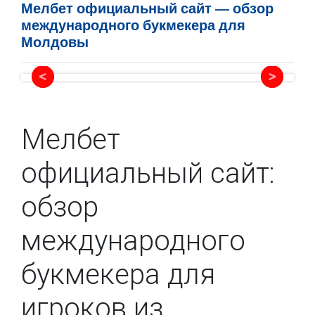
Мелбет официальный сайт — обзор
международного букмекера для
Молдовы
Мелбет
официальный сайт:
обзор
международного
букмекера для
игроков из