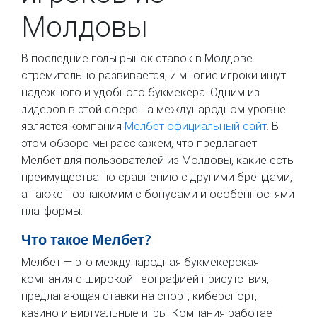
Молдовы
В последние годы рынок ставок в Молдове
стремительно развивается, и многие игроки ищут
надежного и удобного букмекера. Одним из
лидеров в этой сфере на международном уровне
является компания
Мелбет официальный сайт
. В
этом обзоре мы расскажем, что предлагает
Мелбет для пользователей из Молдовы, какие есть
преимущества по сравнению с другими брендами,
а также познакомим с бонусами и особенностями
платформы.
Что такое Мелбет?
Мелбет — это международная букмекерская
компания с широкой географией присутствия,
предлагающая ставки на спорт, киберспорт,
казино и виртуальные игры. Компания работает