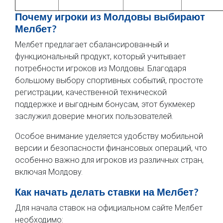
Почему игроки из Молдовы выбирают
Мелбет?
Мелбет предлагает сбалансированный и
функциональный продукт, который учитывает
потребности игроков из Молдовы. Благодаря
большому выбору спортивных событий, простоте
регистрации, качественной технической
поддержке и выгодным бонусам, этот букмекер
заслужил доверие многих пользователей.
Особое внимание уделяется удобству мобильной
версии и безопасности финансовых операций, что
особенно важно для игроков из различных стран,
включая Молдову.
Как начать делать ставки на Мелбет?
Для начала ставок на официальном сайте Мелбет
необходимо: